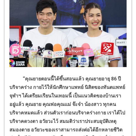
“คุณยายตอนนี้ได้ขึ้นสอนแล้ว คุณยายอายุ 86 ปี
บริจาคร่าง กายไว้ให้นักศึกษาแพทย์ นิสิตของทันตแพทย์
จุฬาฯ ได้เตรียมเรียนในเทอมนี้ เป็นแนวคิดของบ้านเรา
อยู่แล้ว คุณยาย คุณพ่อคุณแม่ จ๊ะจ๋า น้องสาว ทุกคน
บริจาคหมดแล้ว ส่วนตัวเราก่อนบริจาคร่างกาย เราได้ไป
บริจาคดวงตา อวัยวะไว้ สมมติว่าเราประสบอุบัติเหตุ
สมองตาย อวัยวะของเราสามารถส่งต่อได้อีกหลายชีวิต