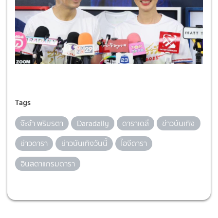
Tags
จ๊ะจ๋า พริมรตา
Daradaily
ดาราเดลี่
ข่าวบันเทิง
ข่าวดารา
ข่าวบันเทิงวันนี้
ไอจีดารา
อินสตาแกรมดารา