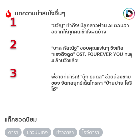
บทความน่าสนใจอื่นๆ
1
“ขวัญ” ทำถึง! มีลูกสาวผ่าน AI ตอบฮา
อยากให้ทุกคนเข้าใจผิดบ้าง
2
“บาส หัสณัฐ” ขอบคุณแฟนๆ ซิงเกิล
“แรงดึงดูด” OST. FOUREVER YOU ทะลุ
4 ล้านวิวแล้ว!
3
พี่ชายที่น่ารัก! “นุ๊ก ธนดล” ช่วยน้องขาย
ของ งัดกลยุทธ์เด็ดโทรหา “ป๊ายปาย โอริ
โอ้”
แท็กยอดนิยม
ดารา
ข่าวบันเทิง
ข่าวดารา
ไอจีดารา