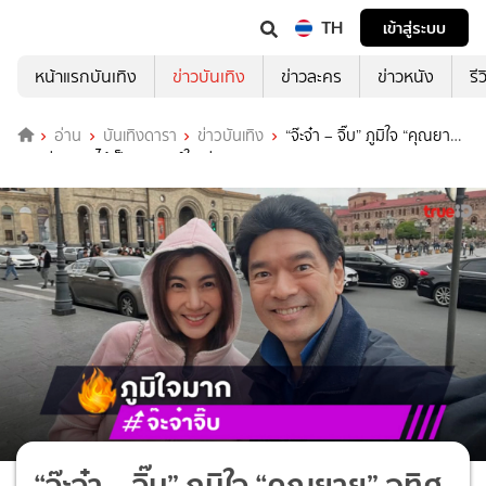
TH
เข้าสู่ระบบ
หน้าแรกบันเทิง
ข่าวบันเทิง
ข่าวละคร
ข่าวหนัง
รี
อ่าน
บันเทิงดารา
ข่าวบันเทิง
“จ๊ะจ๋า – จิ๊บ” ภูมิใจ “คุณยาย”
อุทิศร่างกายได้เป็นอาจารย์ใหญ่
“จ๊ะจ๋า – จิ๊บ” ภูมิใจ “คุณยาย” อุทิศ