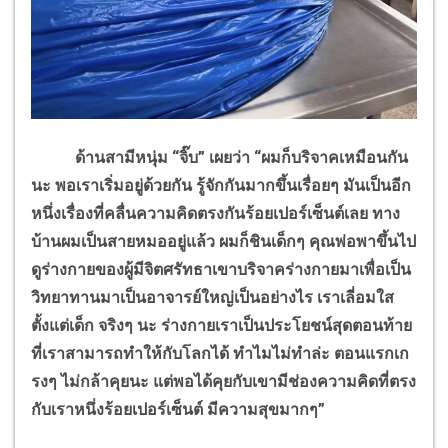
ด้านสามีหนุ่ม “จิ๊บ” เผยว่า “ผมก็บริจาคเหมือนกัน
นะ พอเราเริ่มอยู่ด้วยกัน รู้จักกันมากขึ้นเรื่อยๆ มันเป็นอีก
หนึ่งเรื่องที่คลื่นความคิดตรงกันร้อยเปอร์เซ็นต์เลย ทาง
บ้านผมเป็นสายหมออยู่แล้ว ผมก็ชินเด็กๆ คุณพ่อพาขึ้นไป
ดูร่างกายของผู้มีจิตศรัทธาเขาบริจาคร่างกายมาเพื่อเป็น
วิทยาทานมาเป็นอาจารย์ใหญ่เป็นอย่างไร เราเลี่อมใส
ตั้งแต่เด็ก จริงๆ นะ ร่างกายเราเป็นประโยชน์สุดตอนท้าย
ที่เราสามารถทำให้กับโลกได้ ทำไมไม่ทำล่ะ ตอนแรกเก
รงๆ ไม่กล้าคุยนะ แต่พอได้คุยกับเขามีช่องความคิดที่ตรง
กับเราหนึ่งร้อยเปอร์เซ็นต์ มีความสุขมากๆ
”