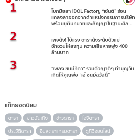
1
โบกมือลา IDOL Factory “เซ้นต์” ร่อน
แถลงลาออกจากตำแหน่งกรรมการบริษัท
พร้อมยุติบทบาทและสัญญาในฐานะศิลปิน
2
และนักแสดงแล้ว
เพจดัง! ใบ้แรง ดาราดังระดับตัวแม่
ชักชวนให้ลงทุน ความเสียหายพุ่ง 400
ล้านบาท
3
“เพลง ชนม์ทิดา” รวมตัวญาติๆ ทำบุญวัน
เกิดให้คุณพ่อ “เอ๋ ชนม์สวัสดิ์”
แท็กยอดนิยม
ดารา
ข่าวบันเทิง
ข่าวดารา
ไอจีดารา
ประวัติดารา
อินสตราแกรมดารา
ดูทีวีออนไลน์