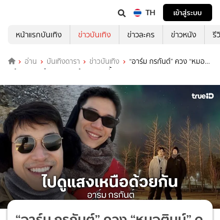
TH
เข้าสู่ระบบ
หน้าแรกบันเทิง
ข่าวบันเทิง
ข่าวละคร
ข่าวหนัง
รี
อ่าน
บันเทิงดารา
ข่าวบันเทิง
“อาร์ม กรกันต์” ควง “หมอติ
นน์” ดูแสงเหนือ คอมเมนต์แซวหวานขั้นสุด
“อาร์ม กรกันต์” ควง “หมอตินน์” ดู