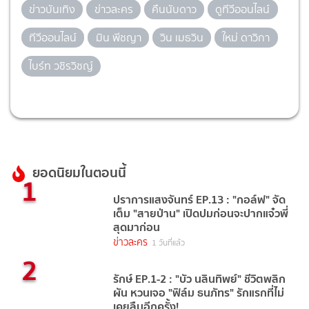
ข่าวบันเทิง
ข่าวละคร
คืนนับดาว
ดูทีวีออนไลน์
ทีวีออนไลน์
มิน พีชญา
วิน เมธวิน
ใหม่ ดาวิกา
ไบร์ท วชิรวิชญ์
ยอดนิยมในตอนนี้
1
ปราการแสงจันทร์ EP.13 : "กอล์ฟ" จัด
เต็ม "สายป่าน" เปิดปมก่อนจะปากแจ๋วพี่
สุดมาก่อน
ข่าวละคร
1 วันที่แล้ว
2
รักษ์ EP.1-2 : "บัว นลินทิพย์" ชีวิตพลิก
ผัน หวนเจอ "ฟิล์ม ธนภัทร" รักแรกที่ไม่
เคยลืมอีกครั้ง!