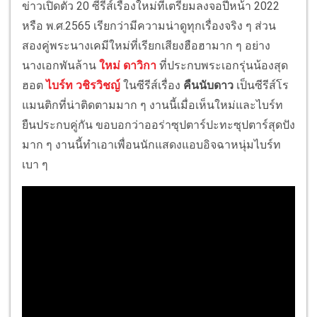
ข่าวเปิดตัว 20 ซีรีส์เรื่องใหม่ที่เตรียมลงจอปีหน้า 2022
หรือ พ.ศ.2565 เรียกว่ามีความน่าดูทุกเรื่องจริง ๆ ส่วน
สองคู่พระนางเคมีใหม่ที่เรียกเสียงฮือฮามาก ๆ อย่าง
นางเอกพันล้าน
ใหม่ ดาวิกา
ที่ประกบพระเอกรุ่นน้องสุด
ฮอต
ไบร์ท วชิรวิชญ์
ในซีรีส์เรื่อง
คืนนับดาว
เป็นซีรีส์โร
แมนติกที่น่าติดตามมาก ๆ งานนี้เมื่อเห็นใหม่และไบร์ท
ยืนประกบคู่กัน ขอบอกว่าออร่าซุปตาร์ปะทะซุปตาร์สุดปัง
มาก ๆ งานนี้ทำเอาเพื่อนนักแสดงแอบอิจฉาหนุ่มไบร์ท
เบา ๆ