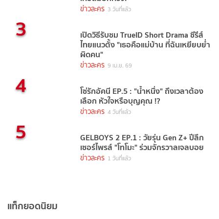
ข่าวละคร
3 วันที่แล้ว
3
เปิดวิธีรับชม TrueID Short Drama ซีรีส์
ไทยแนวตั้ง "เธอคือแม่บ้าน ที่ฉันเหยียบย่ำ
ผิดคน"
ข่าวละคร
9 เม.ย. 69
4
โซ่รักอัคนี EP.5 : "น้ำหนึ่ง" ถึงเวลาต้อง
เลือก หัวใจหรือบุญคุณ !?
ข่าวละคร
4 วันที่แล้ว
5
GELBOYS 2 EP.1 : วัยรุ่น Gen Z+ ปีลึก
เซอร์ไพรส์ "โทโมะ" ร่วมจักรวาลเจลบอย
ข่าวละคร
1 วันที่แล้ว
แท็กยอดนิยม