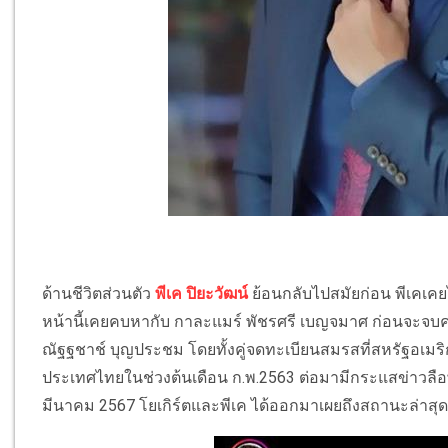
ด้านชีวิตส่วนตัว
พีเค ปิยะวัฒน์
ย้อนกลับไปสมัยก่อน พีเคเคยไ
หน้านี้เคยคบหากับ กาละแมร์ พัชรศรี เบญจมาศ ก่อนจะจบ
ณัฐฐชาช์ บุญประชม โดยทั้งคู่จดทะเบียนสมรสที่สหรัฐอเมริ
ประเทศไทยในช่วงต้นเดือน ก.พ.2563 ต่อมามีกระแสข่าวลือพ
มีนาคม 2567 โยเกิร์ตและพีเค ได้ออกมาเผยถึงสถานะล่าสุดว