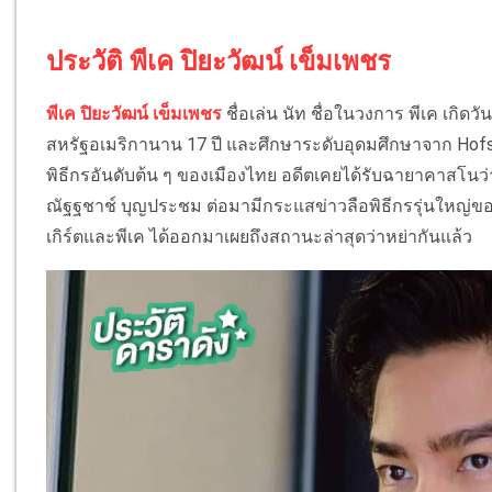
ประวัติ พีเค ปิยะวัฒน์ เข็มเพชร
พีเค ปิยะวัฒน์ เข็มเพชร
ชื่อเล่น นัท ชื่อในวงการ พีเค เกิด
สหรัฐอเมริกานาน 17 ปี และศึกษาระดับอุดมศึกษาจาก Hofstr
พิธีกรอันดับต้น ๆ ของเมืองไทย อดีตเคยได้รับฉายาคาสโนว
ณัฐฐชาช์ บุญประชม ต่อมามีกระแสข่าวลือพิธีกรรุ่นใหญ่ขอ
เกิร์ตและพีเค ได้ออกมาเผยถึงสถานะล่าสุดว่าหย่ากันแล้ว