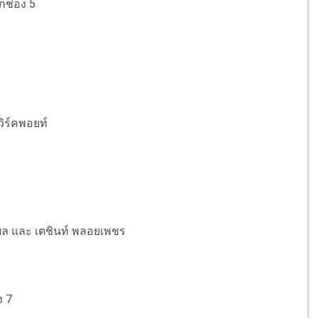
กช่อง 5
ิร์คพอยท์
รงผล และ เตชินท์ พลอยเพชร
ง 7