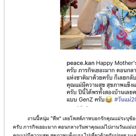
งานนี้หนุ่ม “พีท” เลยโพสต์ภาพบอกรักคุณแม่ระบุข้อคว
ครับ ภารกิจเยอะมาก ตอนกลางวันพาคุณแม่ไปงานวันแม่แห่งช
คุณแม่มีความสุข สุขภาพแข็งแรง ไปเที่ยวด้วยกันบ่อยๆ นะครั