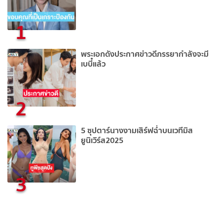
1
พระเอกดังประกาศข่าวดีภรรยากำลังจะมี
เบบี๋แล้ว
2
5 ซุปตาร์นางงามเสิร์ฟฉ่ำบนเวทีมิส
ยูนิเวิร์ส2025
3