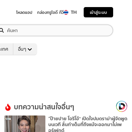
TH
เข้าสู่ระบบ
โหลดแอป
กล่องทรูไอดี ทีวี
ระเทศ
อื่นๆ
บทความน่าสนใจอื่นๆ
”ป๊ายปาย โอริโอ้“ เปิดใจปมดราม่าผู้จัดพูด
บนเวที ลั่นทำเต็มที่ถึงแม้จะออกมาไม่เพ
อร์เฟกต์