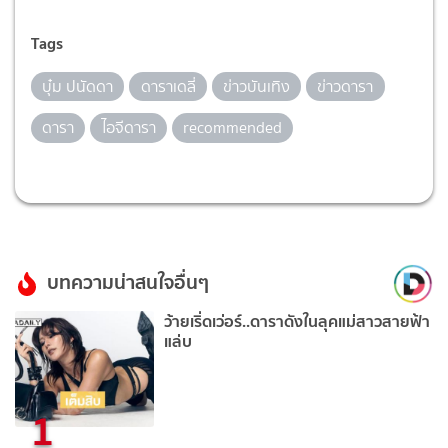
Tags
บุ๋ม ปนัดดา
ดาราเดลี่
ข่าวบันเทิง
ข่าวดารา
ดารา
ไอจีดารา
recommended
บทความน่าสนใจอื่นๆ
ว้ายเริ่ดเว่อร์..ดาราดังในลุคแม่สาวสายฟ้า
แล่บ
1