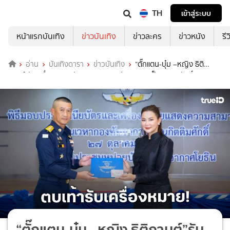
TH
เข้าสู่ระบบ
หน้าแรกบันเทิง
ข่าวบันเทิง
ข่าวละคร
ข่าวหนัง
รี
อ่าน
บันเทิงดารา
ข่าวบันเทิง
“ตั๊กแตน-บุ๋ม –หญิง ธิติ
กานต์”รับเครื่องหมายนักเหินเวหากองทัพอากาศเป็นกิตติมศักดิ์
“ตั๊กแตน-บุ๋ม –หญิง ธิติกานต์”รับ