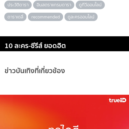
ประวัติดารา
อินสตราแกรมดารา
ดูทีวีออนไลน์
ดาราเดลี่
recommended
ดูละครออนไลน์
10 ละคร-ซีรีส์ ยอดฮิต
ข่าวบันเทิงที่เกี่ยวข้อง