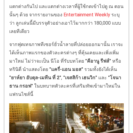
แตกต่างกันไป และแตกต่างเวลาที่ผู้ใช้กดเข้าไปดู ณ ตอน
นั้นๆ ด้วย จากรายงานของ
Entertainment Weekly
ระบุ
ว่า ลูกเล่นนี้มีบรรจุตัวอย่างเอาไว้มากกว่า 180,000 แบบ
เลยทีเดียว
จากฟุตเทจภาพทีเซอร์ยั่วน้ำลายที่ปล่อยออกมานั้น เราจะ
ได้เห็นภาพแรกของตัวละครต่างๆ ที่คุ้นเคยและเพิ่งเพิ่ม
มาใหม่ ไม่ว่าจะเป็น นีโอ ที่รับบทโดย
"คีอานู รีฟส์"
หรือ
ทรินิตี่ นำแสดงโดย
"แครี่-แอน มอส"
รวมทั้งยังได้เห็น
"ยาห์ยา อับดุล-เมทีน ที่ 2"
,
"เจสสิก้า เฮนวิก"
และ
"โจนา
ธาน กรอฟ"
ในบทบาทตัวละครที่เสริมทัพเข้ามาใหม่ใน
แฟรนไชส์นี้