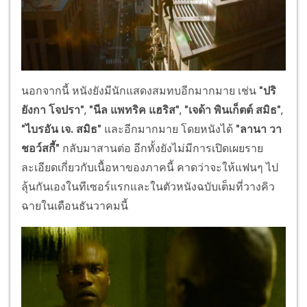
นอกจากนี้ หนังยังมีนักแสดงสมทบอีกมากมาย เช่น
"ปริ
ยังกา โจปรา"
,
"นีล แพทริค แฮริส"
,
"เจด้า พินเก็ตต์ สมิธ"
,
"ไบรอัน เจ. สมิธ"
และอีกมากมาย โดยหนังได้
"ลานา วา
ชอว์สกี้"
กลับมาสานต่อ อีกทั้งยังไม่มีการเปิดเผยราย
ละเอียดเกี่ยวกับเนื้อหาของภาคนี้ คาดว่าจะให้แฟนๆ ไป
ลุ้นกันเองในทีเซอร์แรกและในตัวหนังฉบับเต็มที่วางคิว
ฉายในเดือนธันวาคมนี้