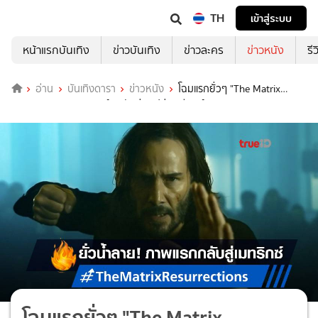
TH
เข้าสู่ระบบ
หน้าแรกบันเทิง
ข่าวบันเทิง
ข่าวละคร
ข่าวหนัง
รี
อ่าน
บันเทิงดารา
ข่าวหนัง
โฉมแรกยั่วๆ "The Matrix
Resurrections" เอาฤกษ์เอาชัยก่อนปล่อยทีเซอร์
โฉมแรกยั่วๆ "The Matrix