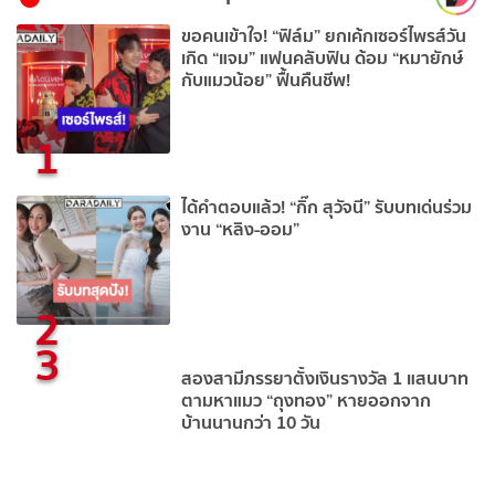
ขอคนเข้าใจ! “ฟิล์ม” ยกเค้กเซอร์ไพรส์วัน
เกิด “แจม” แฟนคลับฟิน ด้อม “หมายักษ์
กับแมวน้อย” ฟื้นคืนชีพ!
1
ได้คำตอบแล้ว! “กิ๊ก สุวัจนี” รับบทเด่นร่วม
งาน “หลิง-ออม”
2
3
สองสามีภรรยาตั้งเงินรางวัล 1 แสนบาท
ตามหาแมว “ถุงทอง” หายออกจาก
บ้านนานกว่า 10 วัน