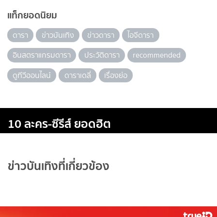
แท็กยอดนิยม
ดารา
ข่าวบันเทิง
ข่าวดารา
ไอจีดารา
อินสตราแกรมดารา
ประวัติดารา
recommended
ดูทีวีออนไลน์
ดาราเดลี่
เรื่องย่อ
10 ละคร-ซีรีส์ ยอดฮิต
ข่าวบันเทิงที่เกี่ยวข้อง