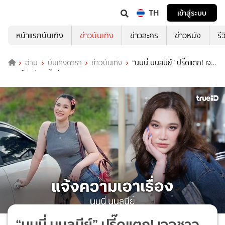
TH
เข้าสู่ระบบ
หน้าแรกบันเทิง
ข่าวบันเทิง
ข่าวละคร
ข่าวหนัง
รี
อ่าน
บันเทิงดารา
ข่าวบันเทิง
“นนนี่ นนลนีย์” ปรี๊ดแตก! เจอ
ชาวเน็ตแช่งลูกในท้อง
“นนนี่ นนลนีย์” ปรี๊ดแตก! เจอชาว