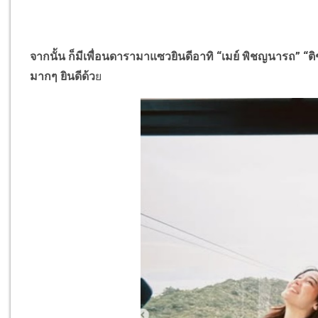
จากนั้น ก็มีเพื่อนดารามาแซวยินดีอาทิ
“
เมย์ พิชญนารถ
” “
ติ
มากๆ ยินดีด้ว
ย