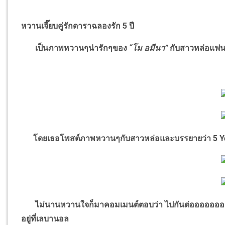
หวานเจี๊ยบคู่รักดาราฉลองรัก 5 ปี
เป็นภาพหวานๆน่ารักๆของ
“
โม อมีนา
”
กับสาวหล่อแฟนห
โดยเธอโพสต์ภาพหวานๆกับสาวหล่อและบรรยายว่า 5
Y
ไม่นานหวานใจก็มาคอมเมนต์ตอบว่า ไปกันต่อออออออ
อยู่ที่เลบานอล