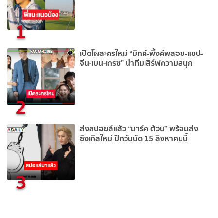
1
เปิดโผละครใหม่ “มิกค์-พิ้งค์พลอย-แชป-
จีน-เบน-เกรซ” นำทีมเสิร์ฟความสนุก
2
ส่งสปอยล์แล้ว “มาร์ค ต้วน” พร้อมส่ง
ซิงเกิลใหม่ ปักวันนัด 15 สิงหาคมนี้
3