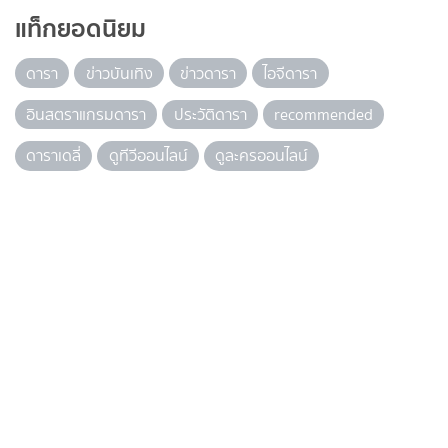
แท็กยอดนิยม
ดารา
ข่าวบันเทิง
ข่าวดารา
ไอจีดารา
อินสตราแกรมดารา
ประวัติดารา
recommended
ดาราเดลี่
ดูทีวีออนไลน์
ดูละครออนไลน์