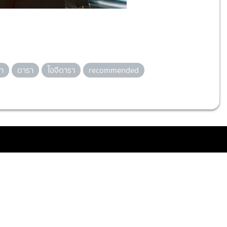
า
ดารา
ไอจีดารา
recommended