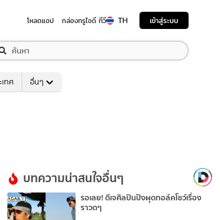
TH
เข้าสู่ระบบ
โหลดแอป
กล่องทรูไอดี ทีวี
ระเทศ
อื่นๆ
บทความน่าสนใจอื่นๆ
รอเลย! ดีเจศิลปินปังผุดทอล์คโชว์เรื่อง
ราวดๆ