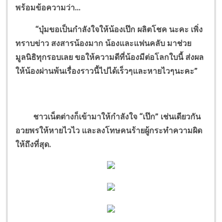
พร้อมข้อความว่า…
“บุ๋มขอเป็นกำลังใจให้น้องเป๊ก ผลิตโชค นะคะ เพิ่ง
ทราบข่าว สงสารน้องมาก น้องและแฟนคลับ มาช่วย
มูลนิธิทุกรอบเลย ขอให้ความดีที่น้องมีต่อโลกใบนี้ ส่งผล
ให้น้องผ่านพ้นเรื่องราวนี้ไปได้เร็วๆและหายไวๆนะคะ”
ชาวเน็ตต่างก็เข้ามาให้กำลังใจ “เป๊ก” เช่นเดียวกัน
อวยพรให้หายไวไว และลงโทษคนร้ายผู้กระทำความผิด
ให้ถึงที่สุด.