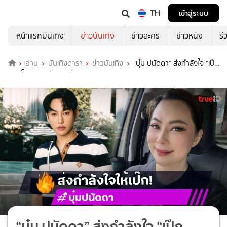
TH
เข้าสู่ระบบ
หน้าแรกบันเทิง
ข่าวบันเทิง
ข่าวละคร
ข่าวหนัง
รี
อ่าน
บันเทิงดารา
ข่าวบันเทิง
“บุ๋ม ปนัดดา” ส่งกำลังใจ “เป๊ก
ผลิตโชค” เผยน้องมาช่วยมูลนิธิทุกรอบ
“บุ๋ม ปนัดดา” ส่งกำลังใจ “เป๊ก