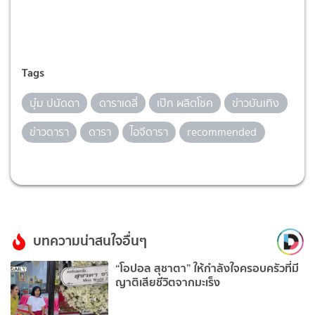
Tags
บุ๋ม ปนัดดา
ดาราเดลี่
เป๊ก ผลิตโชค
ข่าวบันเทิง
ข่าวดารา
ดารา
ไอจีดารา
recommended
บทความน่าสนใจอื่นๆ
“โอปอล สุชาตา” ให้กำลังใจครอบครัวที่มี
ญาติเสียชีวิตจากมะเร็ง