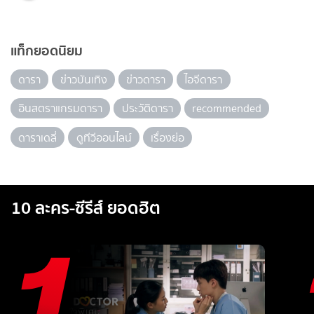
แท็กยอดนิยม
ดารา
ข่าวบันเทิง
ข่าวดารา
ไอจีดารา
อินสตราแกรมดารา
ประวัติดารา
recommended
ดาราเดลี่
ดูทีวีออนไลน์
เรื่องย่อ
10 ละคร-ซีรีส์ ยอดฮิต