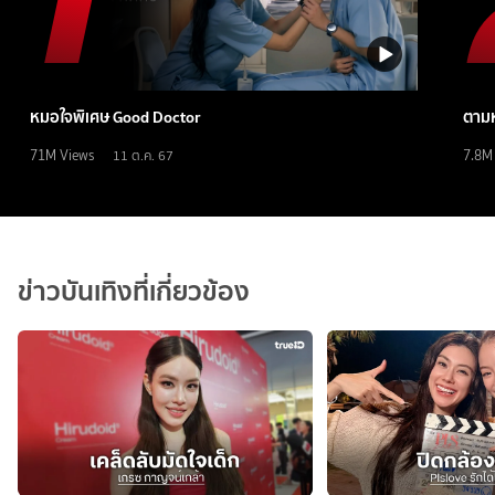
หมอใจพิเศษ Good Doctor
ตามห
71M
Views
7.8M
11 ต.ค. 67
ข่าวบันเทิงที่เกี่ยวข้อง