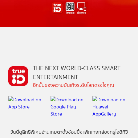
THE NEXT WORLD-CLASS SMART
ENTERTAINMENT
อีกขั้นของความบันเทิงระดับโลกตรงใจคุณ
วันนี้
ดู
สิทธิพิเศษ
อ่าน
เกม
ตาตั้ง
ช้อปปิ้ง
แพ็กเกจ
กล่องทรูไอดีทีวี