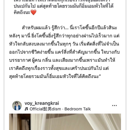
สำหรับผมแล้ว รู้สึกว่า... นี่เราโตขึ้นอีกปีแล้วสินะ
หลังๆ มานี่ ยิ่งโตขึ้นยิ่งรู้สึกว่าทุกอย่างผ่านไปเร็วมาก แต่
หัวใจกลับสงบลงมากขึ้นในทุกๆ วัน เริ่มตัดสิ่งที่ไม่จำเป็น
ออกไปจากชีวิตง่ายขึ้น แคร์สิ่งที่สำคัญมากขึ้น ใจบางกับ
บรรยากาศ ผู้คน กลิ่น และเสียงมากขึ้นเพราะมันทำให้
เราคิดถึงทุกเรื่องราวทั้งสุขและเศร้าปนเปกันไป แต่
สุดท้ายโดยรวมมันก็อิ่มเอมหัวใจที่ได้
คิดถึงนะ”