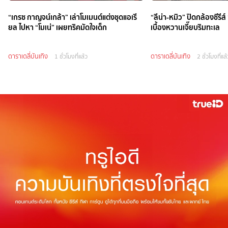
“เกรซ กาญจน์เกล้า” เล่าโมเมนต์แต่งชุดแอเรี
“ลีน่า-หมิว” ปิดกล้องซีรีส์
ยล ไปหา “โมเน่” เผยทริคมัดใจเด็ก
เบื้องหวานเจี๊ยบริมทะเล
ดาราเดลี่บันเทิง
ดาราเดลี่บันเทิง
1 ชั่วโมงที่แล้ว
2 ชั่วโมงที่แล้