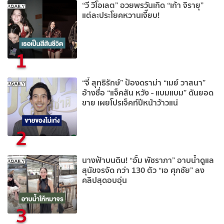
“วี วิโอเลต” อวยพรวันเกิด “เก้า จิรายุ”
แต่ละประโยคหวานเจี๊ยบ!
1
“จี๋ สุทธิรักษ์” ป้องดราม่า “เมย์ วาสนา”
อ้างชื่อ “แจ็คสัน หวัง - แบมแบม” ดันยอด
ขาย เผยโปรเจ็คท์ปีหน้าว้าวแน่
2
นางฟ้าบนดิน! “อั้ม พัชราภา” อาบน้ำดูแล
สุนัขจรจัด กว่า 130 ตัว “เอ ศุภชัย” ลง
คลิปสุดอบอุ่น
3