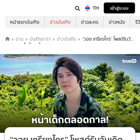
TH
เข้าสู่ระบบ
หน้าแรกบันเทิง
ข่าวบันเทิง
ข่าวละคร
ข่าวหนัง
รี
อ่าน
บันเทิงดารา
ข่าวบันเทิง
“วอย เกรียงไกร” โพสต์รับวัน
เกิดตัวเอง โตขึ้นหัวใจกลับสงบลง
“วอย เกรียงไกร” โพสต์รับวันเกิด