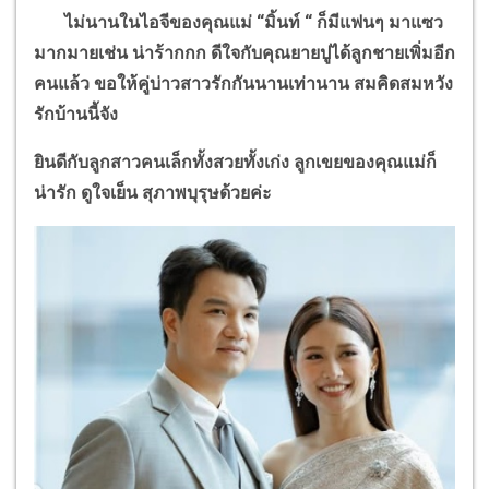
ไม่นานในไอจีของคุณแม่
“
มิ้นท์
“
ก็มีแฟนๆ มาแซว
มากมายเช่น น่าร้ากกก ดีใจกับคุณยายปูได้ลูกชายเพิ่มอีก
คนแล้ว ขอให้คู่บ่าวสาวรักกันนานเท่านาน สมคิดสมหวัง
รักบ้านนี้จัง
ยินดีกับลูกสาวคนเล็กทั้งสวยทั้งเก่ง ลูกเขยของคุณแม่ก็
น่ารัก ดูใจเย็น สุภาพบุรุษด้วยค่ะ