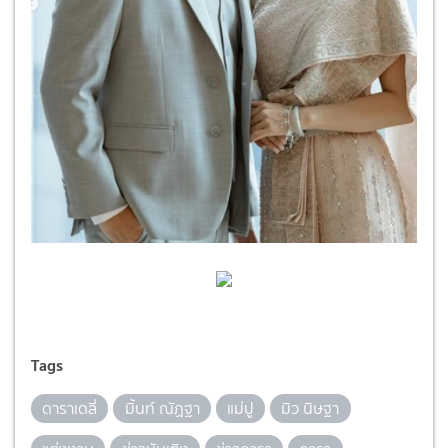
Tags
ดาราเดลี่
มิ้นท์ ณัฏฐา
แม่ปู
มิว นิษฐา