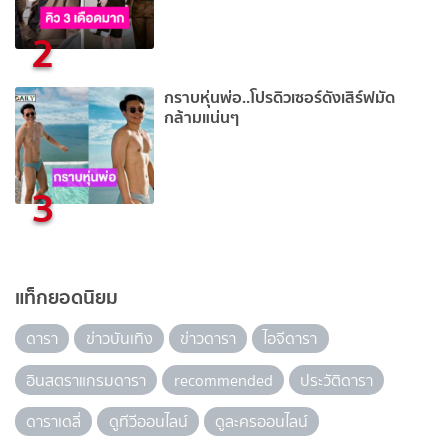
2
กราบหุ่นพ่อ..โปรดิวเซอร์ดังเสิร์ฟมัด
กล้ามแน่นๆ
3
แท็กยอดนิยม
ดารา
ข่าวบันเทิง
ข่าวดารา
ไอจีดารา
อินสตราแกรมดารา
recommended
ประวัติดารา
ดาราเดลี่
ดูทีวีออนไลน์
ดูละครออนไลน์