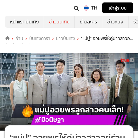
TH
เข้าสู่ระบบ
หน้าแรกบันเทิง
ข่าวบันเทิง
ข่าวละคร
ข่าวหนัง
รี
อ่าน
บันเทิงดารา
ข่าวบันเทิง
“แม่ปู” อวยพรให้คู่บ่าวสาวอยู่
ร่วมกันอย่างมีความสุข
“แม่ปู” อวยพรให้คู่บ่าวสาวอยู่ร่วม