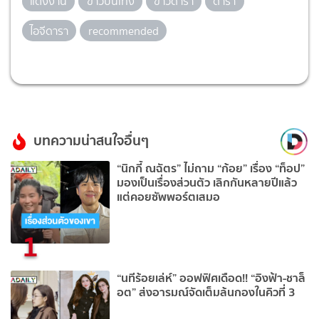
แต่งงาน
ข่าวบันเทิง
ข่าวดารา
ดารา
ไอจีดารา
recommended
บทความน่าสนใจอื่นๆ
“นิกกี้ ณฉัตร” ไม่ถาม “ก้อย” เรื่อง “ท็อป”
มองเป็นเรื่องส่วนตัว เลิกกันหลายปีแล้ว
แต่คอยซัพพอร์ตเสมอ
1
“นทีร้อยเล่ห์” ออฟฟิศเดือด!! “อิงฟ้า-ชาล็
อต” ส่งอารมณ์จัดเต็มล้นกองในคิวที่ 3