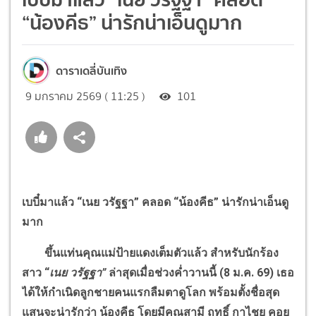
“น้องคีธ” น่ารักน่าเอ็นดูมาก
ดาราเดลี่บันเทิง
9 มกราคม 2569 ( 11:25 )
101
เบบี๋มาแล้ว
“
เนย วรัฐฐา
”
คลอด
“
น้องคีธ
”
น่ารักน่าเอ็นดู
มาก
ขึ้นแท่นคุณแม่ป้ายแดงเต็มตัวแล้ว สำหรับนักร้อง
สาว
“
เนย วรัฐฐา
”
ล่าสุดเมื่อช่วงค่ำวานนี้ (
8
ม.ค.
69)
เธอ
ได้ให้กำเนิดลูกชายคนแรกลืมตาดูโลก พร้อมตั้งชื่อสุด
แสนจะน่ารักว่า น้องคีธ โดยมีคุณสามี ฤทธิ์ กาไชย คอย