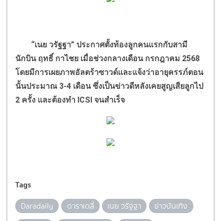
“
เนย วรัฐฐา
”
ประกาศตั้งท้องลูกคนแรกกับสามี
นักบิน ฤทธิ์ กาไชย เมื่อช่วงกลางเดือน กรกฎาคม
2568
โดยมีการเผยภาพอัลตร้าซาวด์และแจ้งว่าอายุครรภ์ตอน
นั้นประมาณ
3-4
เดือน ซึ่งเป็นข่าวดีหลังเคยสูญเสียลูกไป
2
ครั้ง และต้องทำ
ICSI
จนสำเร็จ
Tags
Daradaily
ดาราเดลี่
เนย วรัฐฐา
ข่าวบันเทิง