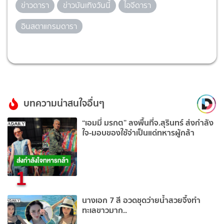
ข่าวดารา
ข่าวบันเทิงวันนี้
ไอจีดารา
อินสตาแกรมดารา
บทความน่าสนใจอื่นๆ
“เอมมี่ มรกต” ลงพื้นที่จ.สุรินทร์ ส่งกำลัง
ใจ-มอบของใช้จำเป็นแด่ทหารผู้กล้า
1
นางเอก 7 สี อวดชุดว่ายน้ำสวยจึ้งทำ
ทะเลขาวมาก..