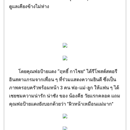
ดูแลเคียงข้างไม่ห่าง
โดยคุณพ่อป้ายแดง
“
ฤทธิ์ กาไชย
”
ได้รีโพสต์สตอรี
อินสตาแกรมจากเพื่อน ๆ ที่ร่วมแสดงความยินดี ซึ่งเป็น
ภาพครอบครัวพร้อมหน้า
3
คน พ่อ-แม่-ลูก ให้แฟน ๆ ได้
เชยชมความน่ารัก น่าชัง ของ น้องคีธ วัยแรกคลอด แถม
คุณพ่อป้ายแดงยังบอกด้วยว่า "ผิวหน้าเหมือนแม่มาก"