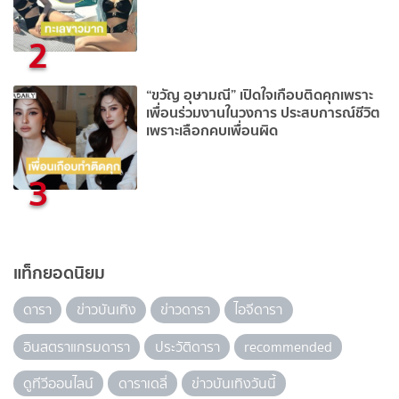
2
“ขวัญ อุษามณี” เปิดใจเกือบติดคุกเพราะ
เพื่อนร่วมงานในวงการ ประสบการณ์ชีวิต
เพราะเลือกคบเพื่อนผิด
3
แท็กยอดนิยม
ดารา
ข่าวบันเทิง
ข่าวดารา
ไอจีดารา
อินสตราแกรมดารา
ประวัติดารา
recommended
ดูทีวีออนไลน์
ดาราเดลี่
ข่าวบันเทิงวันนี้