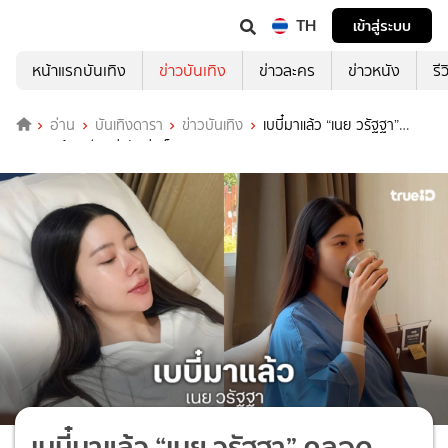
TH
เข้าสู่ระบบ
หน้าแรกบันเทิง
ข่าวบันเทิง
ข่าวละคร
ข่าวหนัง
รี
อ่าน
บันเทิงดารา
ข่าวบันเทิง
เบบี๋มาแล้ว “เนย วรัฐฐา”
คลอด “น้องคีธ” น่ารักน่าเอ็นดูมาก
เบบี๋มาแล้ว “เนย วรัฐฐา” คลอด