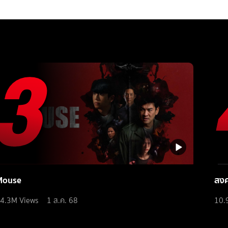
Mouse
สง
4.3M
Views
1 ส.ค. 68
10.