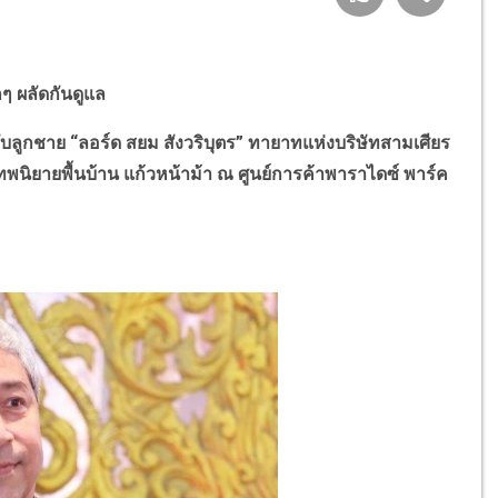
กๆ ผลัดกันดูแล
กชาย “ลอร์ด สยม สังวริบุตร” ทายาทแห่งบริษัทสามเศียร
ทพนิยายพื้นบ้าน แก้วหน้าม้า ณ ศูนย์การค้าพาราไดซ์ พาร์ค