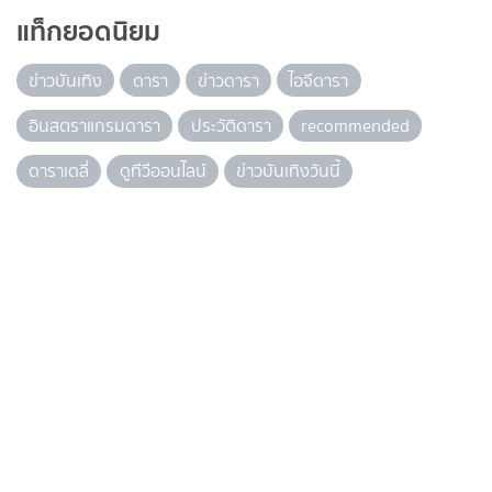
แท็กยอดนิยม
ข่าวบันเทิง
ดารา
ข่าวดารา
ไอจีดารา
อินสตราแกรมดารา
ประวัติดารา
recommended
ดาราเดลี่
ดูทีวีออนไลน์
ข่าวบันเทิงวันนี้