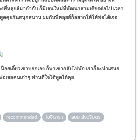
องพี่หลุยส์มากำกับ ก็มีเจนใหม่ที่พัฒนาสามเศียรต่อไป เวลา
ูดคุยกันสนุกสนาน ผมกับพี่หลุยส์ก็อยากให้ให้พ่อได้เจอ
่อยเดี๋ยวเขาบอกเอง ก็พาเขากลับไปพัก เราก็จะนำเสนอ
พ่อเจอคนเก่าๆ ท่านดีใจได้พูดได้คุย
recommended
ไอจีดารา
สยม สังวริบุตร