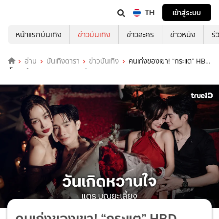
TH
เข้าสู่ระบบ
หน้าแรกบันเทิง
ข่าวบันเทิง
ข่าวละคร
ข่าวหนัง
รี
อ่าน
บันเทิงดารา
ข่าวบันเทิง
คนเก่งของเขา! “กระแต” HBD
“โตชิ” ปีแรกของการอวยพรวันเกิดแบบ official
คนเก่งของเขา! “กระแต” HBD