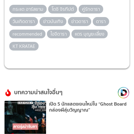
กระแต อาร์สยาม
โตชิ จิรทีปต์
คู่รักดารา
วันเกิดดารา
ข่าวบันเทิง
ข่าวดารา
ดารา
recommended
ไอจีดารา
แตร บุญยะเลี้ยง
KT KRATAE
บทความน่าสนใจอื่นๆ
เปิด 5 นักแสดงเจนใหม่ใน “Ghost Board
กล่องผีสุ่มวิญญาณ”