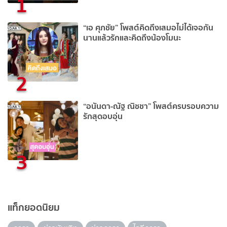
1
“เอ ศุภชัย” โพสต์คิดถึงเสมอไม่ได้เจอกัน
นานแล้วรักและคิดถึงน้องโมนะ
2
“อนันดา-ณัฐ ณิชชา” โพสต์ครบรอบความ
รักสุดอบอุ่น
3
แท็กยอดนิยม