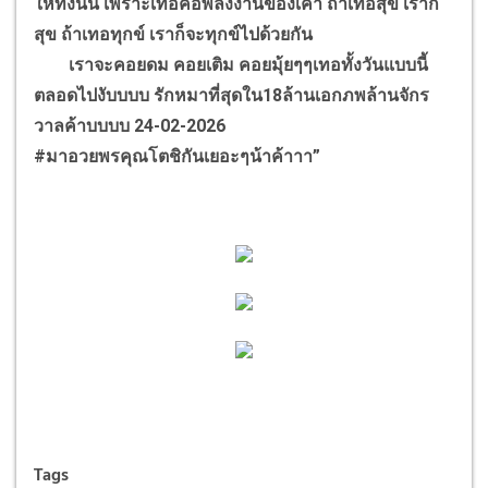
ให้ทั้งนั้น เพราะเทอคือพลังงานของเค้า ถ้าเทอสุข เราก็
สุข ถ้าเทอทุกข์ เราก็จะทุกข์ไปด้วยกัน
เราจะคอยดม คอยเติม คอยมุ้ยๆๆเทอทั้งวันแบบนี้
ตลอดไปงับบบบ รักหมาที่สุดใน18ล้านเอกภพล้านจักร
วาลค้าบบบบ 24-02-2026
#มาอวยพรคุณโตชิกันเยอะๆน้าค้าาา”
Tags