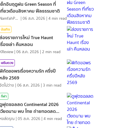
เช็กอินฤดูฝน Green Season ที่
เที่ยวเดือนสิงหาคม ฟีลธรรมชาติ
NamfahPhupha
|
06 ส.ค. 2026
|
4
min read
บันเทิง
ส่องรายการใหม่ True Haunt
เรื่องเล่า คืนหลอน
KReview
|
06 ส.ค. 2026
|
2
min read
เสริมดวง
พิกัดขอพรเรื่องความรัก ครึ่งปี
หลัง 2569
จิตไม่ว่าง
|
06 ส.ค. 2026
|
3
min read
กีฬา
ดูฟุตซอลสด Continental 2026
เวียดนาม พบ ไทย ถ่ายทอดสด
กีฬา
หงส์ดรุณ
|
05 ส.ค. 2026
|
4
min read