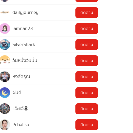
dailyjourney
ติดตาม
iamnan23
ติดตาม
SilverShark
ติดตาม
วันหนึ่งวันนั้น
ติดตาม
หงส์ดรุณ
ติดตาม
ฝันดี
ติดตาม
แอ๊ะแอ๋🤪
ติดตาม
Pchalisa
ติดตาม