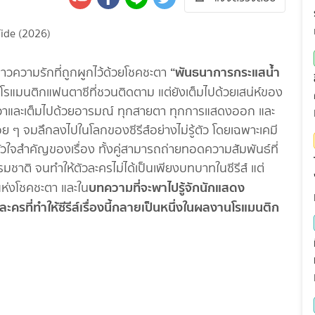
“พันธนาการกระแสน้ำ
วความรักที่ถูกผูกไว้ด้วยโชคชะตา
อตโรแมนติกแฟนตาซีที่ชวนติดตาม แต่ยังเต็มไปด้วยเสน่ห์ของ
ชีวาและเต็มไปด้วยอารมณ์ ทุกสายตา ทุกการแสดงออก และ
่อย ๆ จมลึกลงไปในโลกของซีรีส์อย่างไม่รู้ตัว โดยเฉพาะเคมี
ัวใจสำคัญของเรื่อง ทั้งคู่สามารถถ่ายทอดความสัมพันธ์ที่
รมชาติ จนทำให้ตัวละครไม่ได้เป็นเพียงบทบาทในซีรีส์ แต่
บทความที่จะพาไปรู้จักนักแสดง
แห่งโชคชะตา และใน
ครที่ทำให้ซีรีส์เรื่องนี้กลายเป็นหนึ่งในผลงานโรแมนติก