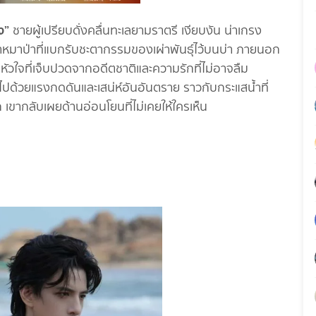
ง”
ชายผู้เปรียบดั่งคลื่นทะเลยามราตรี เงียบงัน น่าเกรง
่าหมาป่าที่แบกรับชะตากรรมของเผ่าพันธุ์ไว้บนบ่า ภายนอก
หัวใจที่เจ็บปวดจากอดีตชาติและความรักที่ไม่อาจลืม
ปด้วยแรงกดดันและเสน่ห์อันอันตราย ราวกับกระแสน้ำที่
ัก เขากลับเผยด้านอ่อนโยนที่ไม่เคยให้ใครเห็น