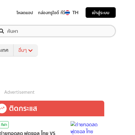
TH
เข้าสู่ระบบ
โหลดแอป
กล่องทรูไอดี ทีวี
ระเทศ
อื่นๆ
Advertisement
ติดกระแส
กีฬา
ถ่ายทอดสด ฟุตซอล ไทย VS