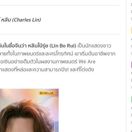
์ หลิน (Charles Lin)
นในชื่อจีนว่า หลินไป่รุ่ย (Lin Bo Rui)
เป็นนักแสดงชาว
ากหลายทั้งในภาพยนตร์และละครโทรทัศน์ เขาเริ่มต้นอาชีพจาก
่จอเงินอย่างเต็มตัวในผลงานภาพยนตร์ We Are
กแสดงที่หล่อและความสามารถปัง! และที่โด่งดัง