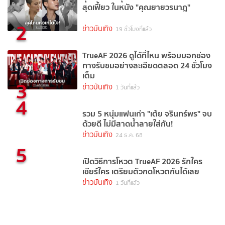
สุดเฟี้ยว ในหนัง "คุณยายวรนาฎ"
2
ข่าวบันเทิง
19 ชั่วโมงที่แล้ว
TrueAF 2026 ดูได้ที่ไหน พร้อมบอกช่อง
ทางรับชมอย่างละเอียดตลอด 24 ชั่วโมง
เต็ม
3
ข่าวบันเทิง
1 วันที่แล้ว
4
รวม 5 หนุ่มแฟนเก่า "เต้ย จรินทร์พร" จบ
ด้วยดี ไม่มีสาดน้ำลายใส่กัน!
ข่าวบันเทิง
24 ธ.ค. 68
5
เปิดวิธีการโหวต TrueAF 2026 รักใคร
เชียร์ใคร เตรียมตัวกดโหวตกันได้เลย
ข่าวบันเทิง
1 วันที่แล้ว