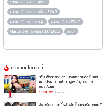
มาสเตอร์เชฟ ประเทศไทย
มาสเตอร์เชฟ ประเทศไทย ซีซั่น 7
มาสเตอร์เชฟตอนล่าสุด
มาสเตอร์เชฟ EP.12
Masterchef Thailand SS7 EP.11
ช่อง7
ยอดนิยมในตอนนี้
"อั้ม พัชราภา" ชวนนางเอกซุปตาร์ "แอน
ทองประสม - แต้ว ณฐพร" บุกตลาด
AumAum
1
ข่าวบันเทิง
3 วันที่แล้ว
จุ๋ย วรัทยา ลุคนี้หล่อจัด โกนผมรับบทแม่ชี