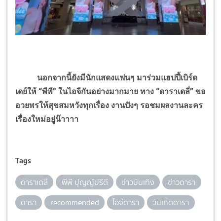
นอกจากนี้ยังมีนักแสดงแฟนๆ มาร่วมแฮปปี้เบิร์ด
เดย์ให้ “พีพี” ในไอจีกันอย่างมากมาย ทาง “ดาราเดลี่” ขอ
อวยพรให้สุขสมหวังทุกเรื่อง งานปังๆ รอชมผลงานละคร
เรื่องใหม่อยู่น๊าาาา
Tags
ดาราเดลี่
พีพี ปุญญ์ปรีดี
ข่าวบันเทิง
ข่าวดารา
ดารา
recommended
ไอจีดารา
วันเกิดดารา