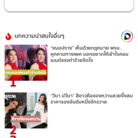
บทความน่าสนใจอื่นๆ
“เฌอปราง” เห็นด้วยกฎหมาย พรบ.
คุกคามทางเพศ บอกอยากให้เข้าใจคอม
เมนต์แรงทำร้ายจิตใจ
1
“วีนา ปวีนา” สีขาวคือของหวานสวยจึ้งสม
ราคารองอันดับหนึ่งจักรวาล
2