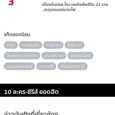
3
เบื้องต้นปชส.โคราชแจ้งเสียชีวิต 22 ราย
..เหตุเครนถล่มรถไฟ
แท็กยอดนิยม
ดารา
ข่าวบันเทิง
ข่าวดารา
ไอจีดารา
อินสตราแกรมดารา
ประวัติดารา
ดูทีวีออนไลน์
recommended
ดาราเดลี่
ข่าวบันเทิงวันนี้
10 ละคร-ซีรีส์ ยอดฮิต
ข่าวบันเทิงที่เกี่ยวข้อง