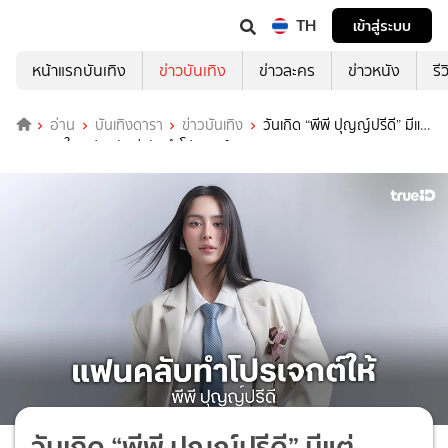
TH
เข้าสู่ระบบ
หน้าแรกบันเทิง
ข่าวบันเทิง
ข่าวละคร
ข่าวหนัง
รี
อ่าน
บันเทิงดารา
ข่าวบันเทิง
วันเกิด “พีพี ปุญญ์ปรีดี” มีแต่
ความสดใส แฟนคลับน่ารักทำโปรเจกต์ HBD
วันเกิด “พีพี ปุญญ์ปรีดี” มีแต่