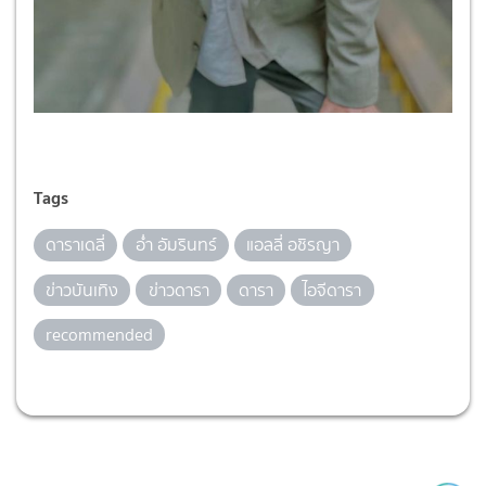
Tags
ดาราเดลี่
อ่ำ อัมรินทร์
แอลลี่ อชิรญา
ข่าวบันเทิง
ข่าวดารา
ดารา
ไอจีดารา
recommended