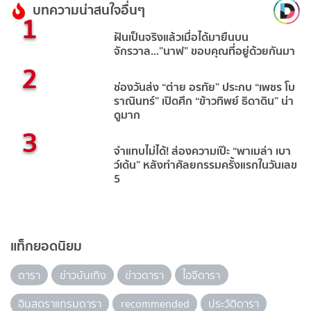
บทความน่าสนใจอื่นๆ
1
ฝันเป็นจริงแล้วเมื่อได้มายืนบน
จักรวาล...”นาฟ” ขอบคุณที่อยู่ด้วยกันมา
2
ช่องวันส่ง “ต่าย อรทัย” ประกบ “เพชร โบ
ราณินทร์” เปิดศึก “ข้าวทิพย์ ธิดาดิน” น่า
ดูมาก
3
จำแทบไม่ได้! ส่องความเป๊ะ “พาเมล่า เบา
ว์เด้น” หลังทำศัลยกรรมครั้งแรกในวันเลข
5
แท็กยอดนิยม
ดารา
ข่าวบันเทิง
ข่าวดารา
ไอจีดารา
อินสตราแกรมดารา
recommended
ประวัติดารา