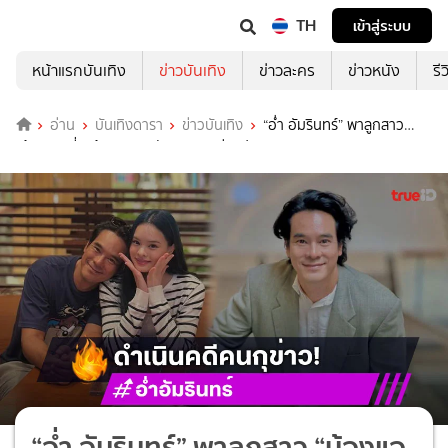
TH
เข้าสู่ระบบ
หน้าแรกบันเทิง
ข่าวบันเทิง
ข่าวละคร
ข่าวหนัง
รี
อ่าน
บันเทิงดารา
ข่าวบันเทิง
“อ่ำ อัมรินทร์” พาลูกสาว
“น้องแอลลี่” แจ้งความ หลังเจอคนกุข่าวปลอม
“อ่ำ อัมรินทร์” พาลูกสาว “น้องแอ