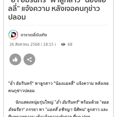
ลลี่” แจ้งความ หลังเจอคนกุข่าว
ปลอม
ดาราเดลี่บันเทิง
26 สิงหาคม 2568 ( 18:15 )
68
“
อ่ำ อัมรินทร์
”
พาลูกสาว
“
น้องแอลลี่
”
แจ้งความ หลังเจอ
คนกุข่าวปลอม
นักแสดงหนุ่มรุ่นใหญ่
“
อ่ำ อัมรินทร์
”
พร้อมด้วย
“
จอย
อัจฉรียา
”
ภรรยา พา
“
แอลลี่ อชิรญา นิติพน
”
ลูกสาว และ
ทีมทนายความ เข้าแจ้งความตำรวจ ที่บก.ปอท.