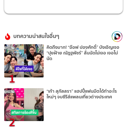
บทความน่าสนใจอื่นๆ
คิดถึงมาก! “อ๊อฟ ปองศักดิ์” บังเอิญเจอ
“ปุยฝ้าย ณัฎฐพัชร์” ลั่นนัดไม่เจอ เจอไม่
นัด
1
“เก้า สุภัสสรา” แฮปปี้แฟนมีตได้ทำอะไร
ใหม่ๆ จบซีรีส์แพลนเที่ยวต่างประเทศ
2