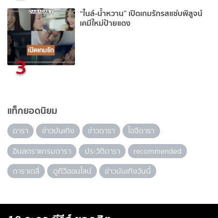
“ไนล์-น้ำหวาน” เปิดเกมรักรสแซ่บพิสูจน์
เคมีใหม่ป้ายแดง
3
แท็กยอดนิยม
ดารา
ข่าวบันเทิง
ข่าวดารา
ไอจีดารา
อินสตราแกรมดารา
ประวัติดารา
recommended
ดาราเดลี่
ดูทีวีออนไลน์
ข่าวบันเทิงวันนี้