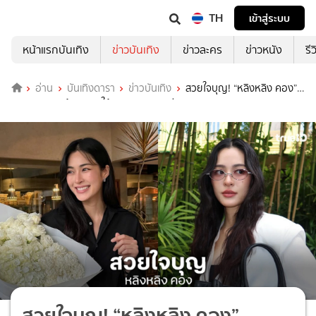
TH
เข้าสู่ระบบ
หน้าแรกบันเทิง
ข่าวบันเทิง
ข่าวละคร
ข่าวหนัง
รี
อ่าน
บันเทิงดารา
ข่าวบันเทิง
สวยใจบุญ! “หลิงหลิง คอง”
บริจาคเงิน 1 ล้านบาท ให้มูลนิธิรามาธิบดี
สวยใจบุญ! “หลิงหลิง คอง”