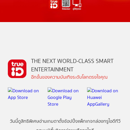
THE NEXT WORLD-CLASS SMART
ENTERTAINMENT
อีกขั้นของความบันเทิงระดับโลกตรงใจคุณ
วันนี้
ดู
สิทธิพิเศษ
อ่าน
เกม
ตาตั้ง
ช้อปปิ้ง
แพ็กเกจ
กล่องทรูไอดีทีวี