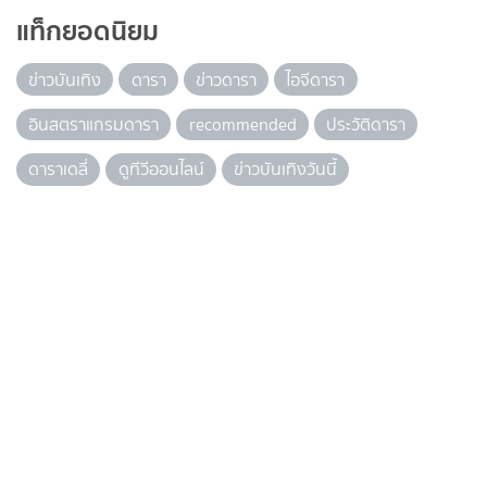
แท็กยอดนิยม
ข่าวบันเทิง
ดารา
ข่าวดารา
ไอจีดารา
อินสตราแกรมดารา
recommended
ประวัติดารา
ดาราเดลี่
ดูทีวีออนไลน์
ข่าวบันเทิงวันนี้