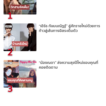
1
“เอิร์ธ กัษมนณัฏฐ์” สู่ศักราชใหม่ด้วยการ
ก้าวสู่เส้นทางอิสระเต็มตัว
2
“น้องณดา” ส่งความสุขปีใหม่ขอบคุณที่
คอยติดตาม
3