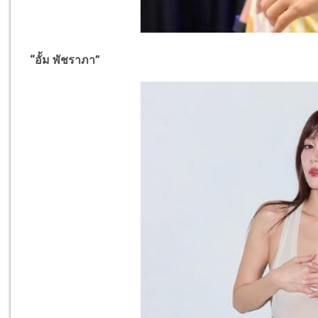
“อั้ม พัชราภา”