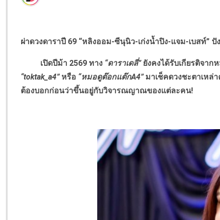
ผ่าดวงดาราปี 69 “หลิงออม-ซีนุนิว-เก่งน้ำปิง-แจม-เบสท์” ปัง
เปิดปีม้า 2569 ทาง
“ดาราเดลี่”
ยังคงได้รับเกียรติจากห
“toktak_a4”
หรือ
“หมอดูต๊อกแต๊กA4”
มาเช็คดวงชะตาเหล่าคนบ
ต้องบอกก่อนว่าขึ้นอยู่กับวิจารณญาณของแต่ละคน!