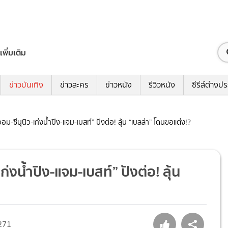
เพิ่มเติม
ข่าวบันเทิง
ข่าวละคร
ข่าวหนัง
รีวิวหนัง
ซีรีส์ต่างป
ม-ซีนุนิว-เก่งน้ำปิง-แจม-เบสท์” ปังต่อ! ลุ้น “เบลล่า” โดนขอแต่ง!?
่งน้ำปิง-แจม-เบสท์” ปังต่อ! ลุ้น
271