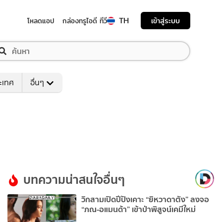
TH
เข้าสู่ระบบ
โหลดแอป
กล่องทรูไอดี ทีวี
ระเทศ
อื่นๆ
บทความน่าสนใจอื่นๆ
วิกสามเปิดปีปังเคาะ “ยิหวาดาตัง” ลงจอ
“ภณ-อแมนด้า” เข้าป่าพิสูจน์เคมีใหม่