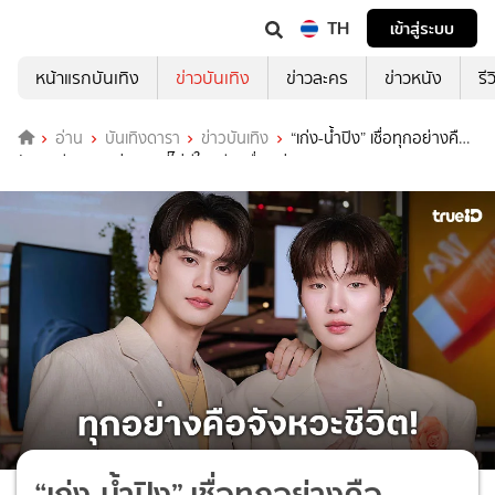
TH
เข้าสู่ระบบ
หน้าแรกบันเทิง
ข่าวบันเทิง
ข่าวละคร
ข่าวหนัง
รี
อ่าน
บันเทิงดารา
ข่าวบันเทิง
“เก่ง-น้ำปิง” เชื่อทุกอย่างคือ
จังหวะชีวิต เคยผ่านจุดที่ไม่มีใครเรียกชื่อ! เล่าถูกซาแซงตาม
“เก่ง-น้ำปิง” เชื่อทุกอย่างคือ