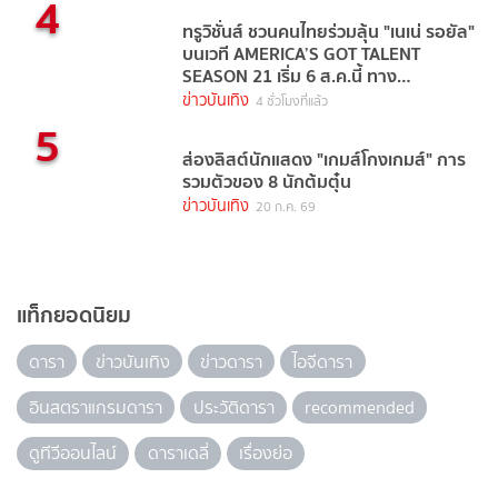
4
ทรูวิชั่นส์ ชวนคนไทยร่วมลุ้น "เนเน่ รอยัล"
บนเวที AMERICA’S GOT TALENT
SEASON 21 เริ่ม 6 ส.ค.นี้ ทาง
TrueVisions NOW
ข่าวบันเทิง
4 ชั่วโมงที่แล้ว
5
ส่องลิสต์นักแสดง "เกมส์โกงเกมส์" การ
รวมตัวของ 8 นักต้มตุ๋น
ข่าวบันเทิง
20 ก.ค. 69
แท็กยอดนิยม
ดารา
ข่าวบันเทิง
ข่าวดารา
ไอจีดารา
อินสตราแกรมดารา
ประวัติดารา
recommended
ดูทีวีออนไลน์
ดาราเดลี่
เรื่องย่อ