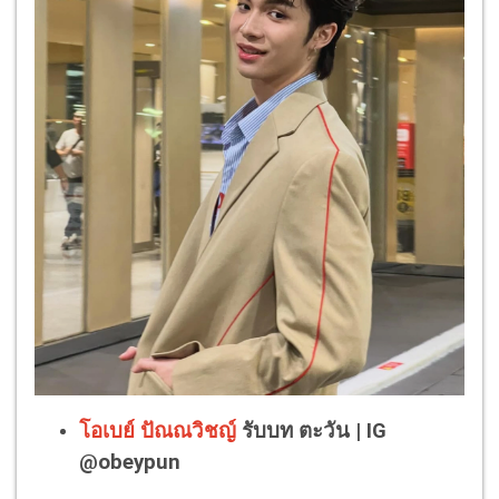
โอเบย์ ปัณณวิชญ์
รับบท ตะวัน | IG
@obeypun