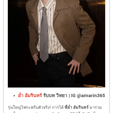
อ่ำ อัมรินทร์
รับบท วิทยา | IG @amarin365
รุ่นใหญ่ไฟกะพริบตัวจริง! การได้
พี่อ่ำ อัมรินทร์
มาร่วม