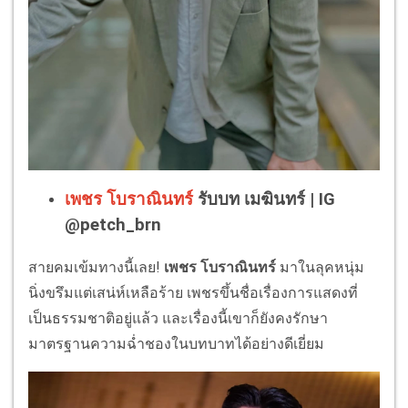
เพชร โบราณินทร์
รับบท เมฆินทร์ | IG
@petch_brn
สายคมเข้มทางนี้เลย!
เพชร โบราณินทร์
มาในลุคหนุ่ม
นิ่งขรึมแต่เสน่ห์เหลือร้าย เพชรขึ้นชื่อเรื่องการแสดงที่
เป็นธรรมชาติอยู่แล้ว และเรื่องนี้เขาก็ยังคงรักษา
มาตรฐานความฉ่ำชองในบทบาทได้อย่างดีเยี่ยม