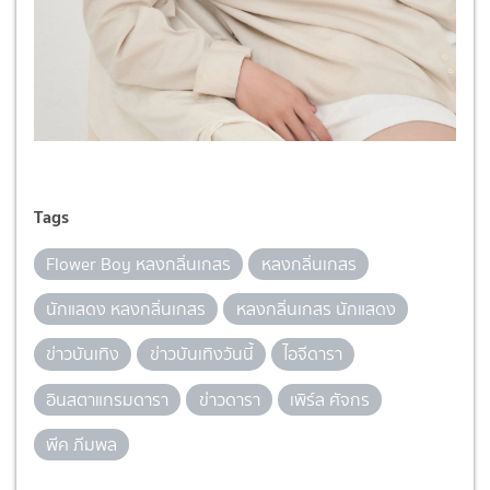
Tags
Flower Boy หลงกลิ่นเกสร
หลงกลิ่นเกสร
นักแสดง หลงกลิ่นเกสร
หลงกลิ่นเกสร นักแสดง
ข่าวบันเทิง
ข่าวบันเทิงวันนี้
ไอจีดารา
อินสตาแกรมดารา
ข่าวดารา
เพิร์ล ศัจกร
พีค ภีมพล