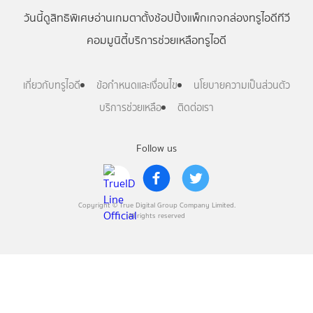
วันนี้
ดู
สิทธิพิเศษ
อ่าน
เกม
ตาตั้ง
ช้อปปิ้ง
แพ็กเกจ
กล่องทรูไอดีทีวี
คอมมูนิตี้
บริการช่วยเหลือทรูไอดี
เกี่ยวกับทรูไอดี
ข้อกำหนดและเงื่อนไข
นโยบายความเป็นส่วนตัว
บริการช่วยเหลือ
ติดต่อเรา
Follow us
Copyright © True Digital Group Company Limited.
All rights reserved