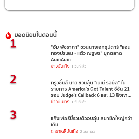
ยอดนิยมในตอนนี้
1
"อั้ม พัชราภา" ชวนนางเอกซุปตาร์ "แอน
ทองประสม - แต้ว ณฐพร" บุกตลาด
AumAum
ข่าวบันเทิง
1 วันที่แล้ว
2
ทรูวิชั่นส์ นาว ชวนลุ้น "เนเน่ รอยัล" ใน
รายการ America’s Got Talent ซีซัน 21
รอบ Judge's Callback 6 และ 13 สิงหาคม
นี้
ข่าวบันเทิง
1 วันที่แล้ว
3
แก๊งเฟอร์บี้รวมตัวอบอุ่น สมาชิกใหญ่กว่า
เดิม
ดาราเดลี่บันเทิง
2 วันที่แล้ว