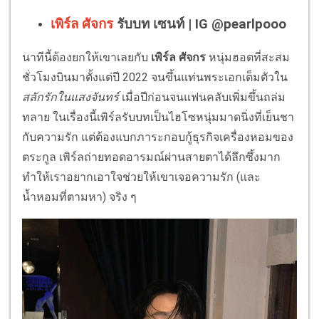
เพิร์ล ศัจกร
รับบท เซนท์ | IG @pearlpooo
นาทีนี้ต้องยกให้เขาเลยกับ
เพิร์ล ศัจกร
หนุ่มฮอตที่สะสม
ชั่วโมงบินมาตั้งแต่ปี 2022 จนขึ้นแท่นพระเอกเต็มตัวใน
สลักรักในแสงจันทร์
เมื่อปีก่อนจนแฟนคลับเพิ่มขึ้นถล่ม
ทลาย ในเรื่องนี้เพิร์ลรับบทเป็นไฮโซหนุ่มมาดนิ่งที่เย็นชา
กับความรัก แต่ต้องแบกภาระกอบกู้ธุรกิจเครื่องหอมของ
ตระกูล เพิร์ลถ่ายทอดอารมณ์ผ่านสายตาได้ลึกซึ้งมาก
ทำให้เราอยากเอาใจช่วยให้เขาเจอความรัก (และ
น้ำหอมที่ตามหา) จริง ๆ