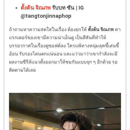
ตั้งต้น จิณภพ
รับบท ซัน | IG
@tangtonjinnaphop
ถ้าถามหาความสดใสในเรื่อง ต้องยกให้
ตั้งต้น จิณภพ
คา
แรกเตอร์ของเขามีความน่าเอ็นดู เป็นสีสันที่ทำให้
บรรยากาศในเรื่องดูซอฟต์ลง ใครแพ้ทางหนุ่มลุคขี้เล่นขี้
อ้อน รับรองโดนตกแน่นอน และแว่วมาว่าเขากำลังจะมี
ผลงานซีรีส์แนวตั้งออกมาให้ชมกันแบบจุก ๆ อีกด้วย รอ
ติดตามได้เลย