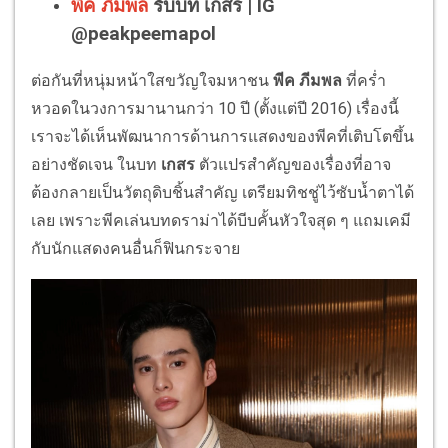
พีค ภีมพล
รับบท เกสร | IG
@peakpeemapol
ต่อกันที่หนุ่มหน้าใสขวัญใจมหาชน
พีค ภีมพล
ที่คร่ำ
หวอดในวงการมานานกว่า 10 ปี (ตั้งแต่ปี 2016) เรื่องนี้
เราจะได้เห็นพัฒนาการด้านการแสดงของพีคที่เติบโตขึ้น
อย่างชัดเจน ในบท
เกสร
ตัวแปรสำคัญของเรื่องที่อาจ
ต้องกลายเป็นวัตถุดิบชิ้นสำคัญ เตรียมทิชชู่ไว้ซับน้ำตาได้
เลย เพราะพีคเล่นบทดราม่าได้บีบคั้นหัวใจสุด ๆ แถมเคมี
กับนักแสดงคนอื่นก็ฟินกระจาย