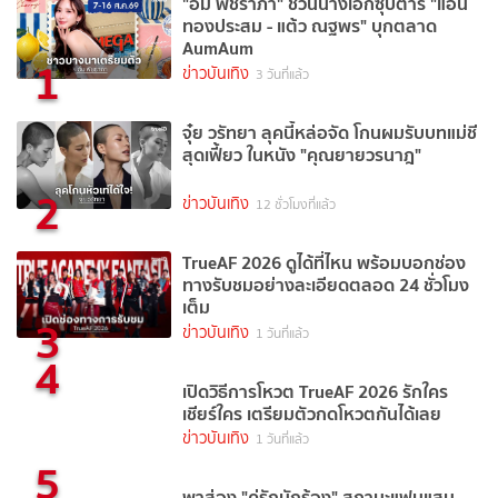
"อั้ม พัชราภา" ชวนนางเอกซุปตาร์ "แอน
ทองประสม - แต้ว ณฐพร" บุกตลาด
AumAum
1
ข่าวบันเทิง
3 วันที่แล้ว
จุ๋ย วรัทยา ลุคนี้หล่อจัด โกนผมรับบทแม่ชี
สุดเฟี้ยว ในหนัง "คุณยายวรนาฎ"
2
ข่าวบันเทิง
12 ชั่วโมงที่แล้ว
TrueAF 2026 ดูได้ที่ไหน พร้อมบอกช่อง
ทางรับชมอย่างละเอียดตลอด 24 ชั่วโมง
เต็ม
3
ข่าวบันเทิง
1 วันที่แล้ว
4
เปิดวิธีการโหวต TrueAF 2026 รักใคร
เชียร์ใคร เตรียมตัวกดโหวตกันได้เลย
ข่าวบันเทิง
1 วันที่แล้ว
5
พาส่อง "คู่รักนักร้อง" สถานะแฟนแสน