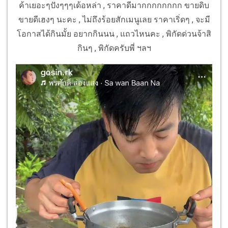
ค้าเยอะๆปังๆๆๆเด้อหล่า , ราคาดีมากกกกกกกก ขายดิบ
ขายดีเฮงๆ นะคะ , ไม่ถึงร้อยสักเมนูเลย ราคาเริ่ดๆ , จะมี
โอกาสได้กินมั้ย อยากกินนน , แถวไหนคะ , พิกัดด่วนจ้าสิ
กินๆ , พิกัดครับพี่ ฯลฯ