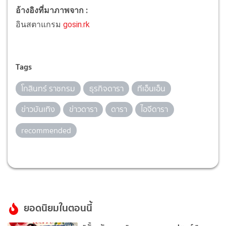
อ้างอิงที่มาภาพจาก :
อินสตาแกรม
gosin.rk
Tags
โกสินทร์ ราชกรม
ธุรกิจดารา
ทีเอ็นเอ็น
ข่าวบันเทิง
ข่าวดารา
ดารา
ไอจีดารา
recommended
ยอดนิยมในตอนนี้