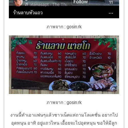
ภาพจาก : gosin.rk
ภาพจาก : gosin.rk
งานนี้ทำเอาแฟนๆแล้วชาวเน็ตแห่ถามโลเคชั่น อยากไป
อุดหนุน อาทิ อยู่แถวไหน เอื้อยจะไปอุดหนุน ขอให้มีลูก