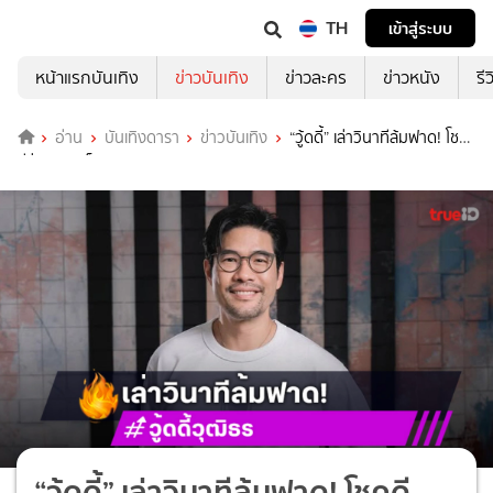
TH
เข้าสู่ระบบ
หน้าแรกบันเทิง
ข่าวบันเทิง
ข่าวละคร
ข่าวหนัง
รี
อ่าน
บันเทิงดารา
ข่าวบันเทิง
“วู้ดดี้” เล่าวินาทีล้มฟาด! โชค
ดีร่างกายแข็งแรง
“วู้ดดี้” เล่าวินาทีล้มฟาด! โชคดี