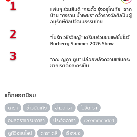
1
แฟนๆ ร่วมยินดี “กระตั้ว รุ่งอรุโณทัย” จาก
บ้าน “ศรราม น้ำเพชร” คว้ารางวัลศิลปินผู้
อนุรักษ์ศิลปวัฒนธรรมไทย
2
“ไบร์ท วชิรวิชญ์” เตรียมร่วมชมแฟชั่นโชว์
Burberry Summer 2026 Show
3
“ภณ-ญดา-ตูน” ปล่อยพลังความแซ่บกระ
ชากเรตติ้งละครเย็น
แท็กยอดนิยม
ดารา
ข่าวบันเทิง
ข่าวดารา
ไอจีดารา
อินสตราแกรมดารา
ประวัติดารา
recommended
ดูทีวีออนไลน์
ดาราเดลี่
เรื่องย่อ