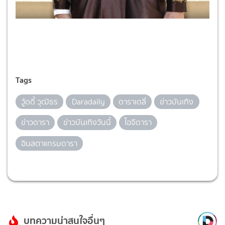
Tags
วู้ดดี้ วุฒิธร
Daradaily
ดาราเดลี่
ข่าวบันเทิง
ข่าวดารา
ข่าวบันเทิงวันนี้
ไอจีดารา
อินสตาแกรมดารา
บทความน่าสนใจอื่นๆ