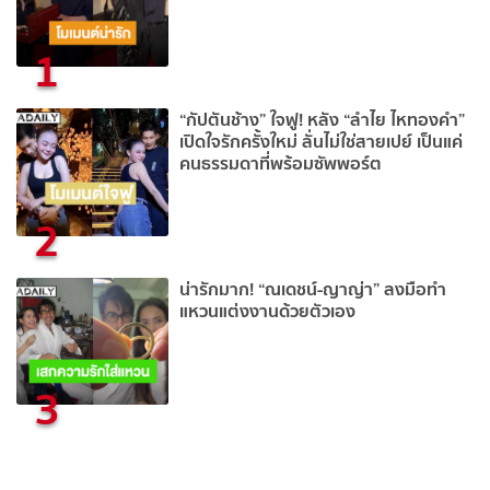
1
“กัปตันช้าง” ใจฟู! หลัง “ลำไย ไหทองคำ”
เปิดใจรักครั้งใหม่ ลั่นไม่ใช่สายเปย์ เป็นแค่
คนธรรมดาที่พร้อมซัพพอร์ต
2
น่ารักมาก! “ณเดชน์-ญาญ่า” ลงมือทำ
แหวนแต่งงานด้วยตัวเอง
3