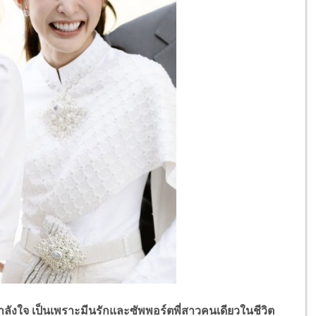
ังใจ เป็นเพราะมีนรักและซัพพอร์ตพี่สาวคนเดียวในชีวิต