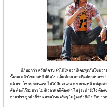
พี่ก็บอกว่า สวัสดีครับ จำได้ไหมว่าพี่เคยพูดกับโขมว่าอ
นั้นนะ แล้วโขมกลับไปคิดโปรเจ็คท์เลย และติดต่อกลับมาว่า พี
แล้วเราก็ชอบ ตอนแรกไม่ได้คิดจะเล่น พยายามหนี แต่สุดท้า
คือ ต้องไว้ผมยาว ไม่มีเวลาแต่ก็ต้องทำ ไม่รู้จะทำยังไง ต้
อ่านข่าว ลูกค้าก็ว่า ผมขอโทษจริงๆ ไม่รู้จะทำยังไง รับปาก