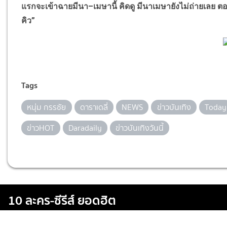
แรกจะเข้าฉายมีนา–เมษานี้ คิดดู มีนาเมษายังไม่ถ่ายเลย
คิว”
Tags
หนุ่ม กรรชัย
ดาราเดลี่
NEWS
ข่าวบันเทิง
Today
ข่าวHOT
Daradaily
ข่าวบันเทิงวันนี้
10 ละคร-ซีรีส์ ยอดฮิต