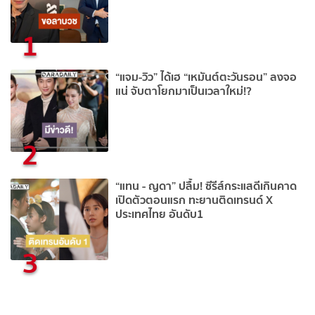
1
“แจม-วิว” ได้เฮ “เหมันต์ตะวันรอน” ลงจอ
แน่ จับตาโยกมาเป็นเวลาใหม่!?
2
“แทน - ญดา” ปลื้ม! ซีรีส์กระแสดีเกินคาด
เปิดตัวตอนแรก ทะยานติดเทรนด์ X
ประเทศไทย อันดับ1
3