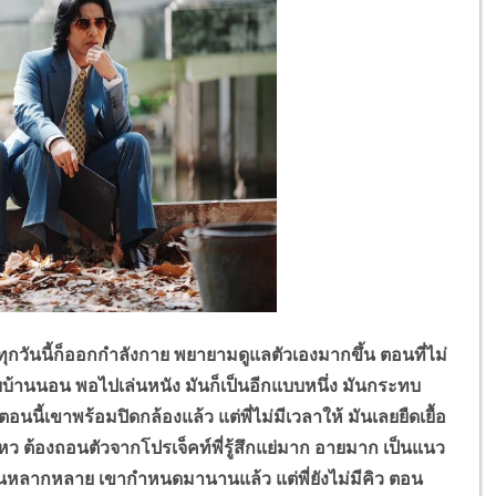
กวันนี้ก็ออกกำลังกาย พยายามดูแลตัวเองมากขึ้น ตอนที่ไม่
ับบ้านนอน พอไปเล่นหนัง มันก็เป็นอีกแบบหนึ่ง
มันกระทบ
นี้เขาพร้อมปิดกล้องแล้ว แต่พี่ไม่มีเวลาให้ มันเลยยืดเยื้อ
หว ต้องถอนตัวจากโปรเจ็คท์พี่รู้สึกแย่มาก อายมาก เป็นแนว
้คนหลากหลาย เขากำหนดมานานแล้ว แต่พี่ยังไม่มีคิว ตอน