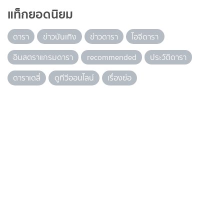
แท็กยอดนิยม
ดารา
ข่าวบันเทิง
ข่าวดารา
ไอจีดารา
อินสตราแกรมดารา
recommended
ประวัติดารา
ดาราเดลี่
ดูทีวีออนไลน์
เรื่องย่อ