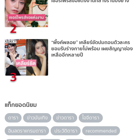
เซอร์ไพรส์ขอแต่งงานกลางร้านปิ้งย่าง
2
“พิ้งค์พลอย” เคลียร์ชัดปมถอนตัวละคร
ยอมรับร่างกายไม่พร้อม เผยสัญญาช่อง
เหลืออีกหลายปี
3
แท็กยอดนิยม
ดารา
ข่าวบันเทิง
ข่าวดารา
ไอจีดารา
อินสตราแกรมดารา
ประวัติดารา
recommended