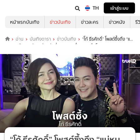
TH
เข้าสู่ระบบ
หน้าแรกบันเทิง
ข่าวบันเทิง
ข่าวละคร
ข่าวหนัง
รี
อ่าน
บันเทิงดารา
ข่าวบันเทิง
“โก้ ธีรศักดิ์” โพสต์ซึ้งถึง “แม่
หมู พิมพ์ผกา” ย้อนเล่าอดีตที่ยอมสละ เพื่อความสำเร็จของลูก
“โก้ ธีรศักดิ์” โพสต์ซึ้งถึง “แม่หมู