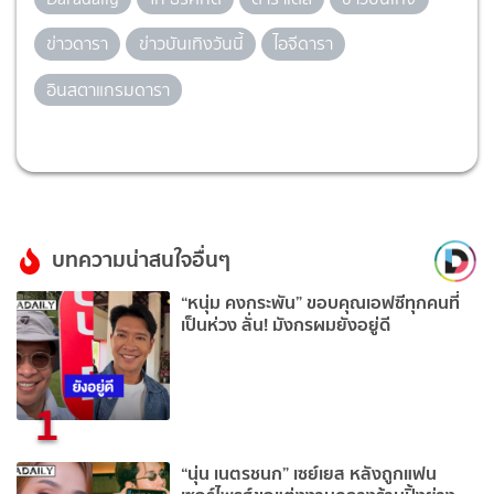
ข่าวดารา
ข่าวบันเทิงวันนี้
ไอจีดารา
อินสตาแกรมดารา
บทความน่าสนใจอื่นๆ
“หนุ่ม คงกระพัน” ขอบคุณเอฟซีทุกคนที่
เป็นห่วง ลั่น! มังกรผมยังอยู่ดี
1
“นุ่น เนตรชนก” เซย์เยส หลังถูกแฟน