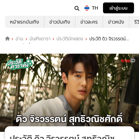
TH
เข้าสู่ระบบ
หน้าแรกบันเทิง
ข่าวบันเทิง
ข่าวละคร
ข่าวหนัง
รี
อ่าน
บันเทิงดารา
ประวัตินักแสดง
ประวัติ ดิว จิรวรรตน์
สุทธิวณิชศักดิ์
ประวัติ ดิว จิรวรรตน์ สุทธิวณิช