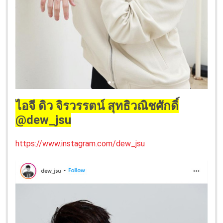
ไอจี ดิว จิรวรรตน์ สุทธิวณิชศักดิ์
@dew_jsu
https://www.instagram.com/dew_jsu