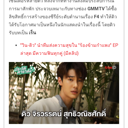
เซนเตอร์หลายตัว หลังจากที่ทำงานสั่งสมประสบการณ์
การมาสักพัก ประจวบเหมาะกับทางช่อง
GMMTV
ได้ซื้อ
ลิขสิทธิ์การสร้างของซีรีย์ระดับตำนานเรื่อง
F4
ทำให้ดิว
ได้รับโอกาศมาเป็นหนึงในนักแสดงนำในเรื่องนี้ โดยดิว
รับบทเป็น
เร็น
"วิน-ดิว" นำทีมส่งความสุขใน "ร้องข้ามกำแพง" EP
ล่าสุด มีความฟินทุกคู่ (มีคลิป)