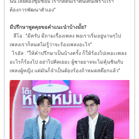
นั้น เลยต้องซุ่มซ้อม เรากดดันเราตื่นเต้นเพราะเรา
ต้องการพัฒนาตัวเอง"
มีปรึกษาพูดคุยขอคำแนะนำบ้างมั้ย?
ลีโอ : "มีครับ มีถามเรื่องเพลง พอเราเริ่มอยู่นานๆไป
เพลงเราก็หมดไม่รู้ว่าจะร้องเพลงอะไร"
ไรอัล : "ให้คำปรึกษาเป็นบ้างครั้ง ก็ให้ร้องไปเหอะเพลง
อะไรก็ร้องไป อย่าไปคิดเยอะ ผู้ชายอาจจะไม่คุ้นชินกับ
เพลงผู้หญิง แต่มันก็จำเป็นต้องร้องถ้าหมดสต๊อกแล้ว"