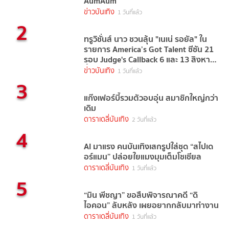
AumAum
ข่าวบันเทิง
1 วันที่แล้ว
2
ทรูวิชั่นส์ นาว ชวนลุ้น "เนเน่ รอยัล" ใน
รายการ America’s Got Talent ซีซัน 21
รอบ Judge's Callback 6 และ 13 สิงหาคม
นี้
ข่าวบันเทิง
1 วันที่แล้ว
3
แก๊งเฟอร์บี้รวมตัวอบอุ่น สมาชิกใหญ่กว่า
เดิม
ดาราเดลี่บันเทิง
2 วันที่แล้ว
4
AI มาแรง คนบันเทิงเสกรูปใส่ชุด “สไปเด
อร์แมน” ปล่อยใยแมงมุมเต็มโชเชียล
ดาราเดลี่บันเทิง
1 วันที่แล้ว
5
“มิน พีชญา” ขอสืบพิจารณาคดี “ดิ
ไอคอน” ลับหลัง เผยอยากกลับมาทำงาน
ดาราเดลี่บันเทิง
1 วันที่แล้ว