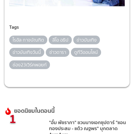
Tags
ไรอัล กาจบัณฑิต
ลีโอ อธิป
ข่าวบันเทิง
ข่าวบันเทิงวันนี้
ช่าวดารา
ดูทีวีออนไลน์
ช่อง23เวิร์คพอยท์
ยอดนิยมในตอนนี้
1
"อั้ม พัชราภา" ชวนนางเอกซุปตาร์ "แอน
ทองประสม - แต้ว ณฐพร" บุกตลาด