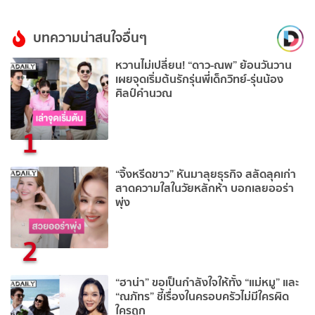
บทความน่าสนใจอื่นๆ
หวานไม่เปลี่ยน! “ดาว-ณพ” ย้อนวันวาน
เผยจุดเริ่มต้นรักรุ่นพี่เด็กวิทย์-รุ่นน้อง
ศิลป์คำนวณ
1
“จิ้งหรีดขาว” หันมาลุยธุรกิจ สลัดลุคเก่า
สาดความใสในวัยหลักห้า บอกเลยออร่า
พุ่ง
2
“ฮาน่า” ขอเป็นกำลังใจให้ทั้ง “แม่หมู” และ
“ณภัทร” ชี้เรื่องในครอบครัวไม่มีใครผิด
ใครถูก