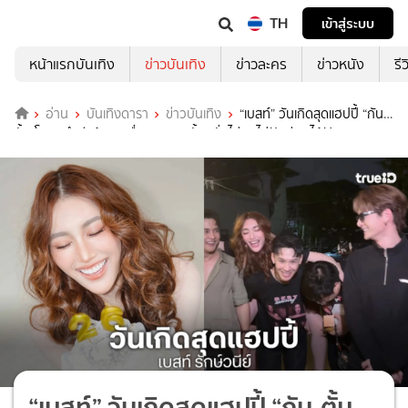
TH
เข้าสู่ระบบ
หน้าแรกบันเทิง
ข่าวบันเทิง
ข่าวละคร
ข่าวหนัง
รี
อ่าน
บันเทิงดารา
ข่าวบันเทิง
“เบสท์” วันเกิดสุดแฮปปี้ “กัน-
ตั้ม-โดม” นำทีมร้อง “เพื่อดาวดวงนั้น” ลั่นไม่คิดไม่ฝันว่าจะได้ฟังแบบสดๆ
“เบสท์” วันเกิดสุดแฮปปี้ “กัน-ตั้ม-