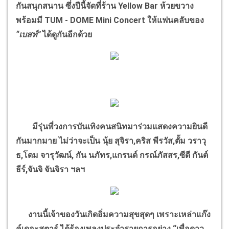
กันสนุกสนาน ซึ่งปีนี้จัดที่ร้าน Yellow Bar ห้วยขวาง
พร้อมมี TUM - DOME Mini Concert ให้แฟนคลับของ
“เบสท์”
ได้ดูกันอีกด้วย
มีรุ่นพี่วงการบันเทิงคนสนิทมาร่วมแสดงความยินดี
กันมากมาย ไม่ว่าจะเป็น นุ้ย สุจิรา,คริส พีรวัส,ตั้ม วราวุ
ธ,โดม จารุวัฒน์, กัน นภัทร,แกรนด์ กรณ์ภัสสร,ซีดี กันต์
ธีร์,จันจิ จันจิรา ฯลฯ
งานนี้เจ้าของวันเกิดอิ่มความสุขสุดๆ เพราะเหล่าแก๊ง
ค์เดอะสตาร์ ได้ร้องเพลงประจำรายการอย่าง “เพื่อดาว