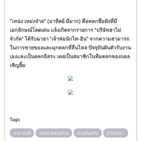
“
เหน่ง เหม่งจ๋าย
”
(อาทิตย์ มีมาก) คือตลกชื่อดังที่มี
เอกลักษณ์โดดเด่น แจ้งเกิดจากรายการ "บริษัทฮาไม่
จำกัด" ได้รับฉายา "เจ้าพ่อนักไท-อิน" จากความสามารถ
ในการขายของและมุกตลกที่ลื่นไหล ปัจจุบันผันตัวรับงาน
เองและเป็นตลกอิสระ เคยเป็นสมาชิกในทีมตลกของบอล
เชิญยิ้ม
Tags
ดาราเดลี่
เหน่ง เหม่งจ๋าย
ข่าวบันเทิง
ข่าวดารา