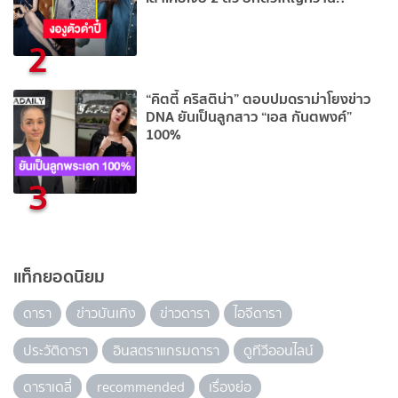
2
“คิตตี้ คริสติน่า” ตอบปมดราม่าโยงข่าว
DNA ยันเป็นลูกสาว “เอส กันตพงศ์”
100%
3
แท็กยอดนิยม
ดารา
ข่าวบันเทิง
ข่าวดารา
ไอจีดารา
ประวัติดารา
อินสตราแกรมดารา
ดูทีวีออนไลน์
ดาราเดลี่
recommended
เรื่องย่อ