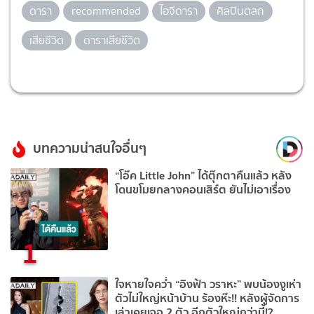
ดารา
recommended
ไอจีดารา
ศิลปินตลก
เสียชีวิต
ดาราเสียชีวิต
บทความน่าสนใจอื่นๆ
“โอ๊ค Little John” ได้ตุ๊กตาคืนแล้ว หลัง
โดนขโมยกลางคอนเสิร์ต ยันไม่เอาเรื่อง
1
ใจหายใจคว่ำ “อิงฟ้า วราหะ” พบน้องงูเห่า
ตัวไม่ใหญ่หน้าบ้าน ร้องห๊ะ!! หลังผู้จัดการ
เล่าเคยเจอ 2 ตัว อีกตัวใหญ่กว่านี้!?