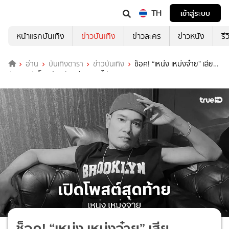
TH
เข้าสู่ระบบ
หน้าแรกบันเทิง
ข่าวบันเทิง
ข่าวละคร
ข่าวหนัง
รี
อ่าน
บันเทิงดารา
ข่าวบันเทิง
ช็อค! “เหน่ง เหม่งจ๋าย” เสีย
ชีวิต‼..เปิดโพสต์สุดท้ายก่อนจากไป
ช็อค! “เหน่ง เหม่งจ๋าย” เสีย