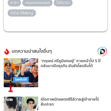
ดารา
recommended
ไอจีดารา
กีต้าร์ ศิริพิชญ์
บทความน่าสนใจอื่นๆ
“กฤษณ์ ศรีภูมิเศรษฐ์” หายหน้าไป 5 ปี
กลับมาเปิดธุรกิจ ยันยังโสดจีบได้
1
เปิดภาพนักแสดงซีรีส์วายสู่เจ้าชายไร่
สับปะรด