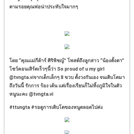
ตามรอยคุณพ่อน่าประทับใจมากๆ
โดย
“
คุณแม่กีต้าร์ ศิริพิชญ์
”
โพสต์ถึงลูกสาว
“
น้องตั้งตา
”
โชว์คอนเสิร์ตเร็วๆนี้ว่า
So proud of u my girl
@tvngta.vi
จากเด็กเล็กๆ
8
ขวบ ตั้งวงกันเอง จนเติบโตมา
ถึงวันนี้ รักการ ร้อง เต้น เเต่เรื่องเรียนก็ไม่ทิ้งภูมิใจในตัว
หนูนะคะ
@tvngta.vi
#ttungta #
รอดูการเติบโตของหนูตลอดไปค่ะ