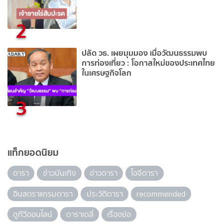
2
ปลัด วธ. เผยมุมมอง เมื่อวัฒนธรรมพบ
การท่องเที่ยว : โอกาสใหม่ของประเทศไทย
ในเศรษฐกิจโลก
3
แท็กยอดนิยม
ดารา
ข่าวบันเทิง
ข่าวดารา
ไอจีดารา
อินสตราแกรมดารา
ประวัติดารา
recommended
ดูทีวีออนไลน์
ดาราเดลี่
เรื่องย่อ