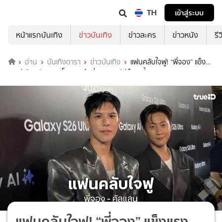
TH
เข้าสู่ระบบ
หน้าแรกบันเทิง
ข่าวบันเทิง
ข่าวละคร
ข่าวหนัง
รี
อ่าน
บันเทิงดารา
ข่าวบันเทิง
แฟนคลับใจฟู! “พี่จอง” แข็ง
แรงดีแล้ว “คัลแลน” โอดคิดถึงพี่มาก ทริปคู่เร็วๆ นี้
แฟนคลับใจฟู! “พี่จอง” แข็งแรง