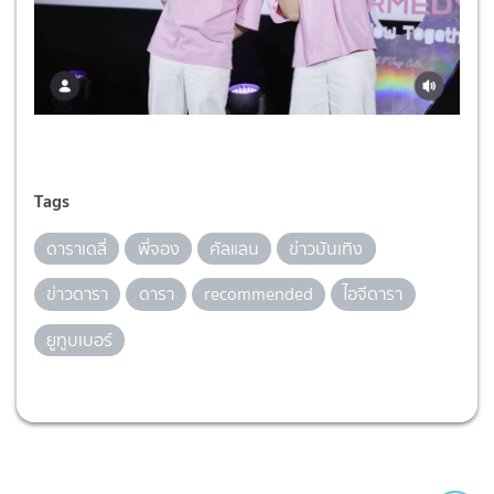
Tags
ดาราเดลี่
พี่จอง
คัลแลน
ข่าวบันเทิง
ข่าวดารา
ดารา
recommended
ไอจีดารา
ยูทูบเบอร์