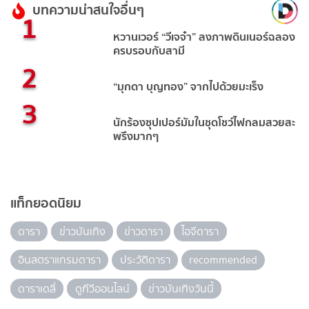
บทความน่าสนใจอื่นๆ
1
หวานเวอร์ “วีเจจ๋า” ลงภาพดินเนอร์ฉลอง
ครบรอบกับสามี
2
“มุกดา บุญทอง” จากไปด้วยมะเร็ง
3
นักร้องซุปเปอร์มัมในชุดโชว์ไฟกลมสวยสะ
พรึงมากๆ
แท็กยอดนิยม
ดารา
ข่าวบันเทิง
ข่าวดารา
ไอจีดารา
อินสตราแกรมดารา
ประวัติดารา
recommended
ดาราเดลี่
ดูทีวีออนไลน์
ข่าวบันเทิงวันนี้