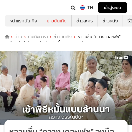
TH
เข้าสู่ระบบ
หน้าแรกบันเทิง
ข่าวบันเทิง
ข่าวละคร
ข่าวหนัง
รี
อ่าน
บันเทิงดารา
ข่าวบันเทิง
หวานชื่น “กวาง เดอะเฟซ”
จูงมือ “เฮ้าส์ ปธานนท์” เข้าพิธีหมั้นแบบภาคเหนือ
หวานชื่น “กวาง เดอะเฟซ” จูงมือ