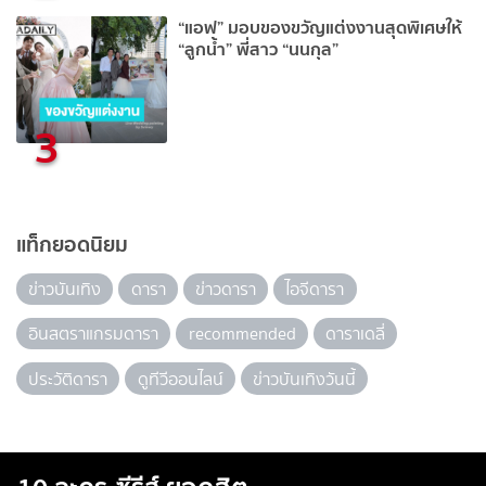
“แอฟ” มอบของขวัญแต่งงานสุดพิเศษให้
“ลูกน้ำ” พี่สาว “นนกุล”
3
แท็กยอดนิยม
ข่าวบันเทิง
ดารา
ข่าวดารา
ไอจีดารา
อินสตราแกรมดารา
recommended
ดาราเดลี่
ประวัติดารา
ดูทีวีออนไลน์
ข่าวบันเทิงวันนี้