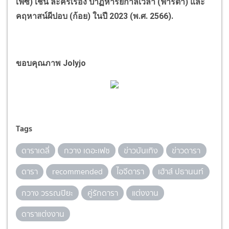
เฟซ) เช่น ละครเรื่อง ปาฏิหาริย์กาลเวลา (ฟารีดา) และ
คฤหาสน์ผีปอบ (ก้อย) ในปี 2023 (พ.ศ. 2566).
ขอบคุณภาพ
Jolyjo
Tags
ดาราเดลี่
กวาง เดอะเฟซ
ข่าวบันเทิง
ข่าวดารา
ดารา
recommended
ไอจีดารา
เฮ้าส์ ปธานนท์
กวาง วรรณปิยะ
คู่รักดารา
แต่งงาน
ดาราแต่งงาน