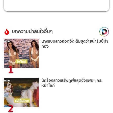
บทความน่าสนใจอื่นๆ
นางแบบสาวฮอตจัดเต็มชุดว่ายน้ำรับปีม้า
ทอง
1
นักร้องสาวเสิร์ฟทูพีชสุดจึ้งแฟนๆ กระ
หน่ำไลก์
2