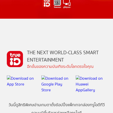
THE NEXT WORLD-CLASS SMART
ENTERTAINMENT
อีกขั้นของความบันเทิงระดับโลกตรงใจคุณ
วันนี้
ดู
สิทธิพิเศษ
อ่าน
เกม
ตาตั้ง
ช้อปปิ้ง
แพ็กเกจ
กล่องทรูไอดีทีวี
คอมมูนิตี้
บริการช่วยเหลือทรูไอดี