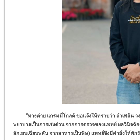
“ทางค่าย แกรมมี่โกลด์ ขอแจ้งให้ทราบว่า ลำเพลิน วงศก
พยาบาลเป็นการเร่งด่วน จากการตรวจของแพทย์ ผลวินิจฉัยร
อักเสบเฉียบพลัน จากอาหารเป็นพิษ) แพทย์จึงมีคำสั่งให้พักร