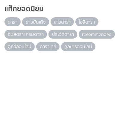
แท็กยอดนิยม
ดารา
ข่าวบันเทิง
ข่าวดารา
ไอจีดารา
อินสตราแกรมดารา
ประวัติดารา
recommended
ดูทีวีออนไลน์
ดาราเดลี่
ดูละครออนไลน์