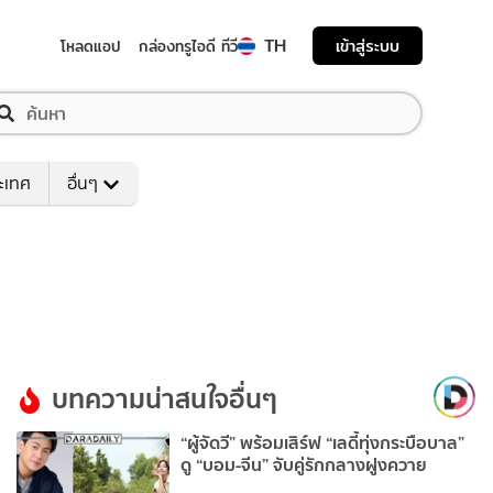
TH
เข้าสู่ระบบ
โหลดแอป
กล่องทรูไอดี ทีวี
ระเทศ
อื่นๆ
บทความน่าสนใจอื่นๆ
“ผู้จัดวี” พร้อมเสิร์ฟ “เลดี้ทุ่งกระบือบาล”
ดู “บอม-จีน” จับคู่รักกลางฝูงควาย