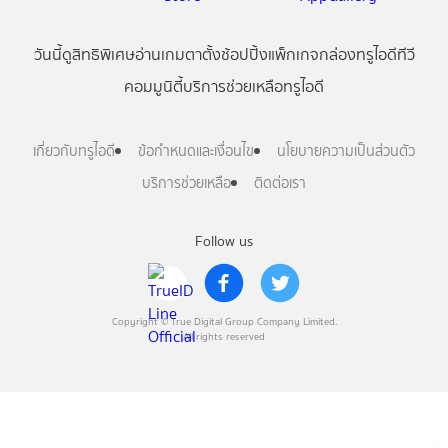
วันนี้
ดู
สิทธิพิเศษ
อ่าน
เกม
ตาตั้ง
ช้อปปิ้ง
แพ็กเกจ
กล่องทรูไอดีทีวี
คอมมูนิตี้
บริการช่วยเหลือทรูไอดี
เกี่ยวกับทรูไอดี
ข้อกำหนดและเงื่อนไข
นโยบายความเป็นส่วนตัว
บริการช่วยเหลือ
ติดต่อเรา
Follow us
Copyright © True Digital Group Company Limited.
All rights reserved