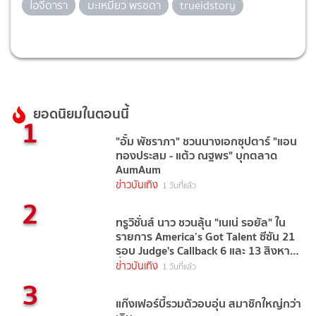
ไอจีดารา
มะเหมี่ยว พรชดา
trueidstory
ยอดนิยมในตอนนี้
1
"อั้ม พัชราภา" ชวนนางเอกซุปตาร์ "แอน
ทองประสม - แต้ว ณฐพร" บุกตลาด
AumAum
ข่าวบันเทิง
1 วันที่แล้ว
2
ทรูวิชั่นส์ นาว ชวนลุ้น "เนเน่ รอยัล" ใน
รายการ America’s Got Talent ซีซัน 21
รอบ Judge's Callback 6 และ 13 สิงหาคม
นี้
ข่าวบันเทิง
1 วันที่แล้ว
3
แก๊งเฟอร์บี้รวมตัวอบอุ่น สมาชิกใหญ่กว่า