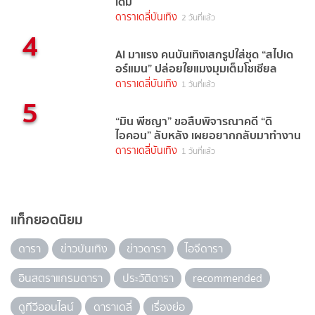
เดิม
ดาราเดลี่บันเทิง
2 วันที่แล้ว
4
AI มาแรง คนบันเทิงเสกรูปใส่ชุด “สไปเด
อร์แมน” ปล่อยใยแมงมุมเต็มโชเชียล
ดาราเดลี่บันเทิง
1 วันที่แล้ว
5
“มิน พีชญา” ขอสืบพิจารณาคดี “ดิ
ไอคอน” ลับหลัง เผยอยากกลับมาทำงาน
ดาราเดลี่บันเทิง
1 วันที่แล้ว
แท็กยอดนิยม
ดารา
ข่าวบันเทิง
ข่าวดารา
ไอจีดารา
อินสตราแกรมดารา
ประวัติดารา
recommended
ดูทีวีออนไลน์
ดาราเดลี่
เรื่องย่อ