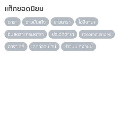
แท็กยอดนิยม
ดารา
ข่าวบันเทิง
ข่าวดารา
ไอจีดารา
อินสตราแกรมดารา
ประวัติดารา
recommended
ดาราเดลี่
ดูทีวีออนไลน์
ข่าวบันเทิงวันนี้