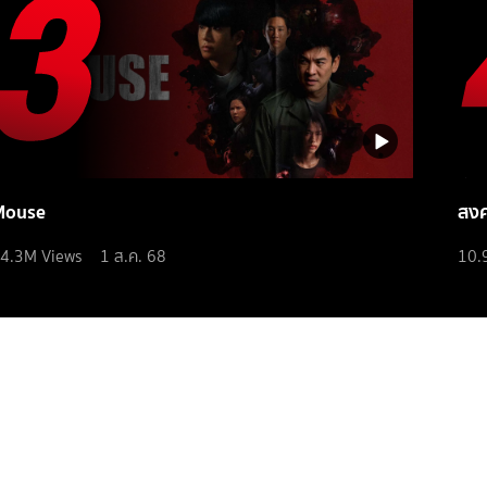
Mouse
สง
4.3M
Views
1 ส.ค. 68
10.