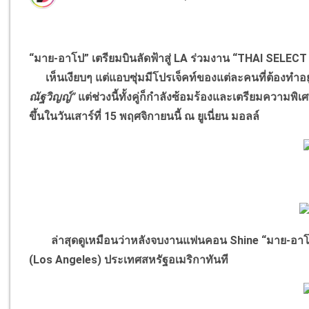
“มาย-อาโป” เตรียมบินลัดฟ้าสู่ LA ร่วมงาน “THAI SELECT 
เห็นเงียบๆ แต่แอบซุ่มมีโปรเจ็คท์ของแต่ละคนที่ต้องทำอ
ณัฐวิญญ์”
แต่ช่วงนี้ทั้งคู่ก็กำลังซ้อมร้องและเตรียมความพ
ขึ้นในวันเสาร์ที่ 15 พฤศจิกายนนี้ ณ ยูเนี่ยน มอลล์
ล่าสุดดูเหมือนว่าหลังจบงานแฟนคอน Shine “มาย-อาโป” ต้อ
(Los Angeles) ประเทศสหรัฐอเมริกาทันที