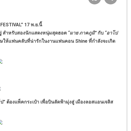
FESTIVAL” 17 พ.ย.นี้
ยู่ สำหรับสองนักแสดงหนุ่มสุดฮอต
“มาย ภาคภูมิ”
กับ
“อาโป
ิเศษให้แฟนคลับที่น่ารักในงานแฟนคอน Shine ที่กำลังจะเกิด
งแพ็คกระเป๋า เพื่อบินลัดฟ้ามุ่งสู่ เมืองลอสแอนเจลิส