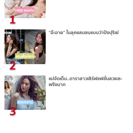
1
“อ๊ะอาย” ในลุคแสนซนแบบว่าปังปุริเย่
2
แม่จัดเต็ม..ดาราสาวเสิร์ฟแฟชั่นสวยสะ
พรึงมาก
3