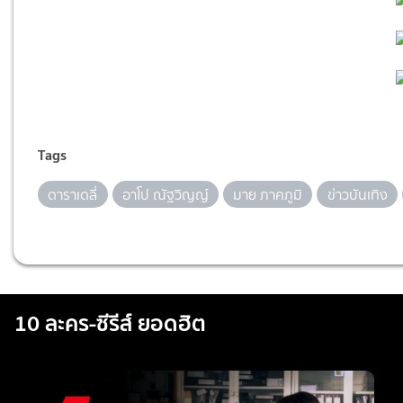
Tags
ดาราเดลี่
อาโป ณัฐวิญญ์
มาย ภาคภูมิ
ข่าวบันเทิง
10 ละคร-ซีรีส์ ยอดฮิต