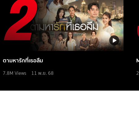
ตามหารักที่เธอลืม
7.8M
Views
11 พ.ย. 68
2