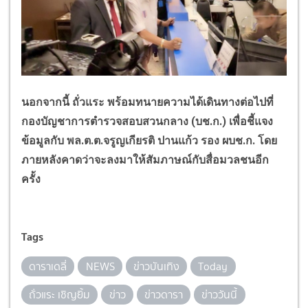
นอกจากนี้ ถั่วแระ พร้อมทนายความได้เดินทางต่อไปที่
กองบัญชาการตำรวจสอบสวนกลาง (บช.ก.) เพื่อชี้แจง
ข้อมูลกับ พล.ต.ต.จรูญเกียรติ ปานแก้ว รอง ผบช.ก. โดย
ภายหลังคาดว่าจะลงมาให้สัมภาษณ์กับสื่อมวลชนอีก
ครั้ง
Tags
ดาราเดลี่
NEWS
ข่าวบันเทิง
Today
ถั่วแระ เชิญยิ้ม
ข่าว
ข่าวดารา
ข่าววันนี้