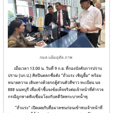
กมล แย้มอุทัย ภาพ
เมื่อเวลา
13.00
น. วันที่
9
ก.ย. ที่กองบังคับการปราบ
ปราม (บก.ป.) ศิลปินตลกชื่อดัง
“
ถั่วแระ เชิญยิ้ม
”
พร้อม
ทนายความ เดินทางด้วยรถตู้ส่วนตัวสีขาว ทะเบียน นจ
888
นนทบุรี เพื่อเข้าชี้แจงข้อเท็จจริงต่อเจ้าหน้าที่ตำรวจ
กรณีถูกพาดพิงเชื่อมโยงกับคดีวัดพระบาทน้ำพุ
“
ถั่วแระ
”
เปิดเผยกับสื่อมวลชนก่อนเข้าพบเจ้าหน้าที่