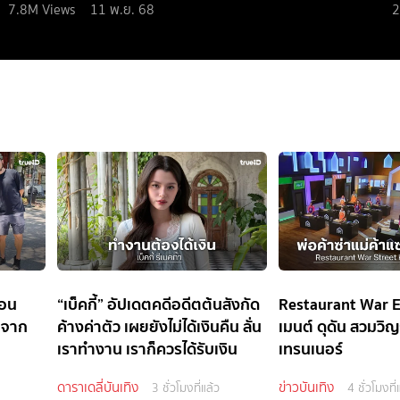
7.8M
Views
11 พ.ย. 68
2
้อน
“เบ็คกี้” อัปเดตคดีอดีตต้นสังกัด
Restaurant War EP
กจาก
ค้างค่าตัว เผยยังไม่ได้เงินคืน ลั่น
เมนต์ ดุดัน สวม
เราทำงาน เราก็ควรได้รับเงิน
เทรนเนอร์
ดาราเดลี่บันเทิง
ข่าวบันเทิง
3 ชั่วโมงที่แล้ว
4 ชั่วโมงที่