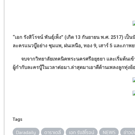
“
เอก รังสิโรจน์ พันธุ์เพ็ง
”
(เกิด 13 กันยายน พ.ศ. 2517) เป็นน
ละครแนวบู๊อย่าง ชุมแพ
,
ฝนเหนือ
,
ทอง 9
,
เสาร์ 5 และภาพย
จบจากวิทยาลัยเทคนิคพระนครศรีอยุธยา และเริ่มต้นเข้าวง
ผู้กำกับละครบู๊ในเวลาต่อมา.ล่าสุดมาเอาดีด้านเพลงลูกทุ่งย้
Tags
Daradaily
ดาราเดลี่
เอก รังสิโรจน์
NEWS
ข่าวบั