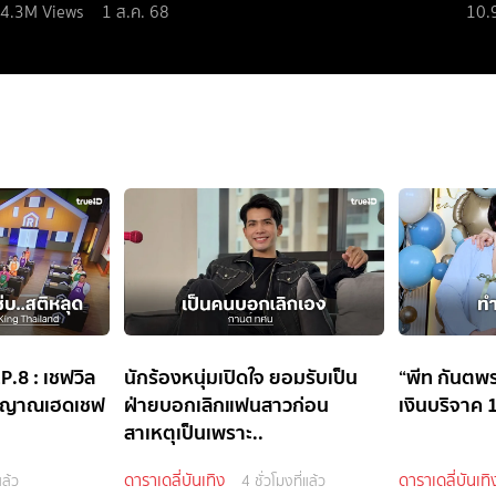
4.3M
Views
1 ส.ค. 68
10.
.8 : เชฟวิล
นักร้องหนุ่มเปิดใจ ยอมรับเป็น
“พีท กันตพร
วิญญาณเฮดเชฟ
ฝ่ายบอกเลิกแฟนสาวก่อน
เงินบริจาค
สาเหตุเป็นเพราะ..
ดาราเดลี่บันเทิง
ดาราเดลี่บันเทิ
แล้ว
4 ชั่วโมงที่แล้ว