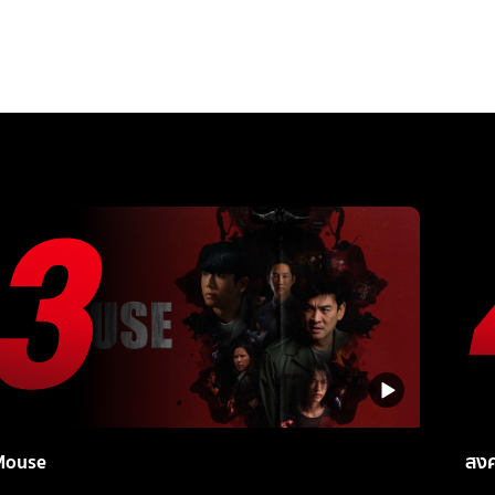
Mouse
สง