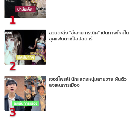
1
สวยตะลึง “อ๊ะอาย กรณิศ” เปิดภาพใหม่ใน
ลุคแฟนตาซีป๊อปสตาร์
2
เซอร์ไพรส์! นักแสดงหนุ่มสายวาย ผันตัว
ลงเล่นการเมือง
3