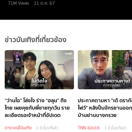
71M
Views
11 ต.ค. 67
ข่าวบันเทิงที่เกี่ยวข้อง
“ว่านไฉ” โล่งใจ ร่าง “ฮลุน” ถึง
ประกาศตามหา "เต้ ดราก
ไทย เผยคุยกับพี่ชายทุกวัน ราย
ไฟว์" หลังปั่นจักรยานออ
ละเอียดรอเจ้าหน้าที่อัปเดต
บ้านย่านบางกรวย
ดาราเดลี่บันเทิง
TNN ช่อง16
2 ชั่วโมงที่แล้ว
3 ชั่วโมงที่แล้ว