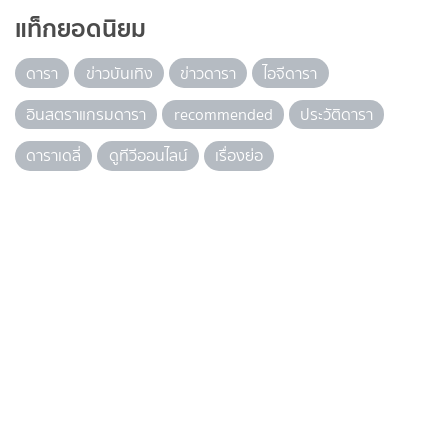
แท็กยอดนิยม
ดารา
ข่าวบันเทิง
ข่าวดารา
ไอจีดารา
อินสตราแกรมดารา
recommended
ประวัติดารา
ดาราเดลี่
ดูทีวีออนไลน์
เรื่องย่อ