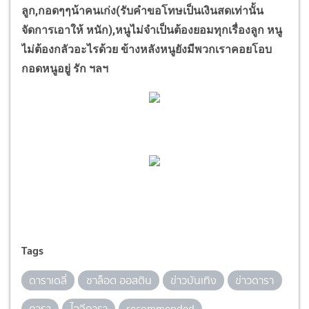
ลูก,กอดๆๆน้าคนเก่ง(รับคำขอโทษเป็นเงินสดเท่านั้น
จัดการเอาให้ หนัก),หนูไม่จำเป็นต้องยอมทุกเรื่องลูก หนู
ไม่ต้องกลัวอะไรด้วย ข้างหลังหนูยังมีพวกเราคอยโอบ
กอดหนูอยู่ รัก ฯลฯ
Tags
ดาราเดลี่
ชาล็อต ออสติน
ข่าวบันเทิง
ข่าวดารา
ดารา
ไอจีดารา
recommended