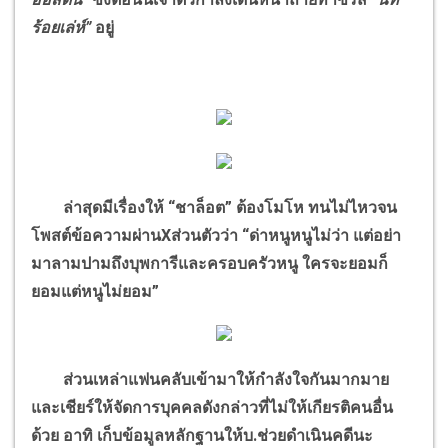
ร้อยเล่ห์”
อยู่
ล่าสุดมีเรื่องให้ “ชาล็อต” ต้องโมโห ทนไม่ไหวจน
โพสต์ข้อความผ่านXส่วนตัวว่า “ด่าหนูหนูไม่ว่า แต่อย่า
มาลามปามถึงบุพการีและครอบครัวหนู ใครจะยอมก็
ยอมแต่หนูไม่ยอม”
ส่วนเหล่าแฟนคลับเข้ามาให้กำลังใจกันมากมาย
และเชียร์ให้จัดการบุคคลดังกล่าวที่ไม่ให้เกียรติคนอื่น
ด้วย อาทิ เก็บข้อมูลหลักฐานให้บ.ช่วยดำเนินคดีนะ