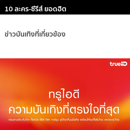
10 ละคร-ซีรีส์ ยอดฮิต
ข่าวบันเทิงที่เกี่ยวข้อง