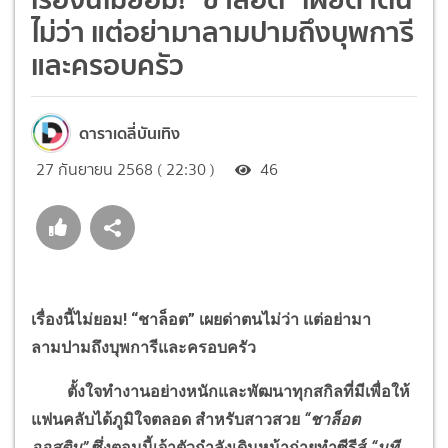
ไม่ว่า แต่อย่ามาลามปามถึงบุพการี
และครอบครัว
ดาราเดลี่บันเทิง
27 กันยายน 2568 ( 22:30 )
46
เรื่องนี้ไม่ยอม! “ชาล็อต” เผยด่าตนไม่ว่า แต่อย่ามา
ลามปามถึงบุพการีและครอบครัว
ตั้งใจทำงานอย่างหนักและพัฒนาทุกสกิลที่มีเพื่อให้
แฟนคลับได้ภูมิใจตลอด สำหรับสาวสวย
“ชาล็อต
ออสติน”
ซึ่งตอนนี้เจ้าตัวกำลังเดินหน้าถ่ายทำซีรีส์
“นที