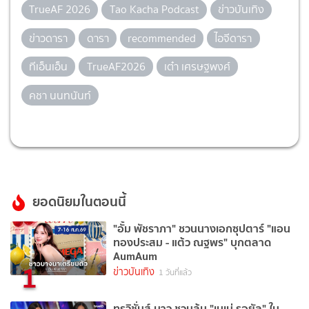
TrueAF 2026
Tao Kacha Podcast
ข่าวบันเทิง
ข่าวดารา
ดารา
recommended
ไอจีดารา
ทีเอ็นเอ็น
TrueAF2026
เต๋า เศรษฐพงศ์
คชา นนทนันท์
ยอดนิยมในตอนนี้
"อั้ม พัชราภา" ชวนนางเอกซุปตาร์ "แอน
ทองประสม - แต้ว ณฐพร" บุกตลาด
AumAum
1
ข่าวบันเทิง
1 วันที่แล้ว
ทรูวิชั่นส์ นาว ชวนลุ้น "เนเน่ รอยัล" ใน