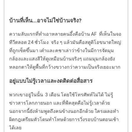
บ้านที่เห็น...อาจไม่ใช่บ้านจริง?
ความลับแรกที่ทำเอาหลายคนอึ้งคือบ้าน AF ที่เห็นในจอ
ทีวีตลอด 24 ชั่วโมง จริง ๆ แล้วมันคือสตูดิโอขนาดใหญ่
ที่ถูกเซ็ตขึ้นมา เต๋าและคชาเล่าว่าข้างในมีการจัดมุม
กล้องและแสงสีให้ดูเหมือนบ้านจริงๆ แถมมุมกล้องยัง
หลอกตาให้ดูพื้นที่กว้างขวางกว่าความเป็นจริงเยอะมาก
อยู่แบบไม่รู้เวลาและงดติดต่อสื่อสาร
พวกเขาอยู่ในนั้น 3 เดือน โดยใช้โทรศัพท์ไม่ได้ ไม่รู้
ข่าวสารโลกภายนอก และที่พีคสุดคือไม่รู้เวลาด้วย
นอกจากนี้ยังห้ามพูดถึงคนข้างนอกอีกด้วย ใครเผลอทำ
ผิดกฎเตรียมตัวโดนทำโทษด้วยการวิ่งรอบบ้านตอนเช้า
ได้เลย