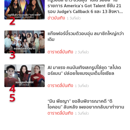
รายการ America’s Got Talent ซีซัน 21
รอบ Judge's Callback 6 และ 13 สิงหาคม
2
นี้
ข่าวบันเทิง
1 วันที่แล้ว
แก๊งเฟอร์บี้รวมตัวอบอุ่น สมาชิกใหญ่กว่า
เดิม
3
ดาราเดลี่บันเทิง
2 วันที่แล้ว
AI มาแรง คนบันเทิงเสกรูปใส่ชุด “สไปเด
อร์แมน” ปล่อยใยแมงมุมเต็มโชเชียล
4
ดาราเดลี่บันเทิง
1 วันที่แล้ว
5
“มิน พีชญา” ขอสืบพิจารณาคดี “ดิ
ไอคอน” ลับหลัง เผยอยากกลับมาทำงาน
ดาราเดลี่บันเทิง
1 วันที่แล้ว