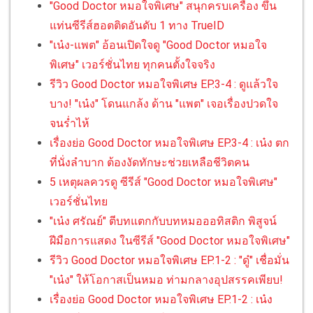
"Good Doctor หมอใจพิเศษ" สนุกครบเครื่อง ขึ้น
แท่นซีรีส์ฮอตติดอันดับ 1 ทาง TrueID
"เน๋ง-แพต" อ้อนเปิดใจดู "Good Doctor หมอใจ
พิเศษ" เวอร์ชั่นไทย ทุกคนตั้งใจจริง
รีวิว Good Doctor หมอใจพิเศษ EP.3-4 : ดูแล้วใจ
บาง! "เน๋ง" โดนแกล้ง ด้าน "แพต" เจอเรื่องปวดใจ
จนร่ำไห้
เรื่องย่อ Good Doctor หมอใจพิเศษ EP.3-4 : เน๋ง ตก
ที่นั่งลำบาก ต้องงัดทักษะช่วยเหลือชีวิตคน
5 เหตุผลควรดู ซีรีส์ "Good Doctor หมอใจพิเศษ"
เวอร์ชั่นไทย
"เน๋ง ศรัณย์" ตีบทแตกกับบทหมอออทิสติก พิสูจน์
ฝีมือการแสดง ในซีรีส์ "Good Doctor หมอใจพิเศษ"
รีวิว Good Doctor หมอใจพิเศษ EP.1-2 : "ดู๋" เชื่อมั่น
"เน๋ง" ให้โอกาสเป็นหมอ ท่ามกลางอุปสรรคเพียบ!
เรื่องย่อ Good Doctor หมอใจพิเศษ EP.1-2 : เน๋ง