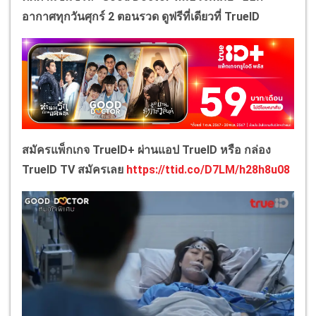
อากาศทุกวันศุกร์ 2 ตอนรวด ดูฟรีที่เดียวที่ TrueID
สมัครแพ็กเกจ TrueID+ ผ่านแอป TrueID หรือ กล่อง
TrueID TV สมัครเลย
https://ttid.co/D7LM/h28h8u08