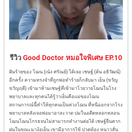
รีวิว
Good Doctor หมอใจพิเศษ EP.10
ฝันร้ายของ โฌน (เน๋ง ศรัณย์) ได้เจอ เชษฐ์ (ต้น อธิวัฒน์)
อีกครั้ง ความทรงจำที่ถูกพ่อทำร้ายก็กลับมา เย็น (ขวัญ
ขวัญฤดี) เข้ามาห้ามเชษฐ์ที่เข้ามาโวยวายโฌนในโรง
พยาบาลและทุกคนได้รู้ว่าเย็นคือแม่ของโฌน
สถานการณ์นี้ทำให้ทุกคนเป็นห่วงโฌน ที่หนีออกจากโรง
พยาบาลหลังเจอพ่อมาอาละวาด ปมในอดีตหลอกหลอน
โฌนโฌนโกรธจนไม่สามารถทำงานต่อได้ เชษฐ์ยืนตาก
ฝนในขณะมาง้อเย็น เขามีอาการไข้ ปวดท้อง หนาวสั่น