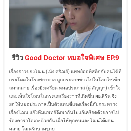
รีวิว
Good Doctor หมอใจพิเศษ EP.9
เรื่องราวของโฌน (เน๋ง ศรัณย์) แพทย์ออทิสติกกับคนไข้ที่
กระโดดในโรงพยาบาล ถูกกระจายข่าวไปในโลกโซเชีย
ลมากมาย เรื่องยิ่งเครียด หมอประภาส (ดู๋ สัญญา) เข้าใจ
และเห็นใจโฌนในกระแสเรื่องราวที่เกิดขึ้น ผอ.สิริน จึง
ยกให้หมอประภาสเป็นตัวแทนชี้แจงเรื่องนี้กับกระทรวง
เรื่องโฌน แก๊งทีมแพทย์จึงพากันไปแก้เครียดด้วยการไป
ร้องคาราโอเกะด้วยกัน เผื่อให้ทุกคนและโฌนได้ผ่อน
คลาย โฌนรักษาครูกบ