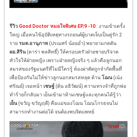
รีวิว
Good Doctor หมอใจพิเศษ EP.9 -10
: งานเข้าเครั้ง
ใหญ่ เมื่อคนไข้อุบัติเหตุทางรถยนต์ผู้บาดเจ็บเป็นคู่รัก 2
ราย
รมต.อานุภาพ
(ปรเมศร์ น้อยอ่ำ) พยายามกดดัน
ผอ.สิริน
(คาร่า พลสิทธิ์) ให้ครอบครัวฝ่ายชายบริจาค
หัวใจให้ฝ่ายหญิง เพราะฝ่ายหญิงจริง ๆ แล้วคือลูกนอก
สมรสของรัฐมนตรีที่ไม่มีใครรู้ ห้องผ่าตัดถูกจำกัดพื้นที่
เพื่อป้องกันไม่ให้ข่าวลูกนอกสมรสหลุด ด้าน
โฌน
(เน๋ง
ศรัณย์) เจอหน้า
เชษฐ์
(ต้น อธิวัฒน์) ความทรงจำที่ถูกพ่อ
ทำร้ายก็กลับมา เย็นเข้ามาห้ามเชษฐ์และทุกคนได้รู้ว่า
เย็น
(ขวัญ ขวัญฤดี) คือแม่ของโฌน โฌนโกรธจนไม่
สามารถทำงานต่อได้ จนต้องพบจิตแพทย์