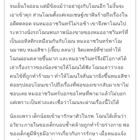
จนเย็นใจอ่อน แต่มีข้อแม้ว่าอย่ายุ่งกับโฌนอีก ไม่งั้นจะ
เอาเข้าคุก ส่วนโฌนตั้งแต่เจอเชษฐ์เขาฝันร้ายถึงเรื่องใน
อดีตตลอด จนหมออาชวินทร์ไม่รอช้า เขาจึงพาโฌนไป
ระหว่างนั่งรถโฌนพบภาพน้องขายของหมออาชวินทร์ที่
เป็นออทิสติกเหมือนกันกับโฌน หมออาชวินทร์พาโฌ
นมาพบ หมอสิชา (เจี๊ยบ ลลนา) จิตแพทย์ที่ช่วยทำให้
โฌนผ่อนคลายขึ้นมาก และหมอาชวินทร์จึงมีโอกาสได้
เล่าเรื่องราวของน้องชายให้โฌนได้ฟัง โฌนเล่าว่าเจอ
คนไข้ที่ถูกทำร้ายมา ทำให้โฌนใจสั่นมากยิ่งขึ้นหมอสิชา
ค่อยๆปลอบโยนเขาไปถึงเรื่องที่พ่อของเขากลับมาเขาไม่
ชอบเลย หมออาชวินทร์บอกขอโทษที่พามาแล้วไม่บอก
แต่เพราะเป็นห่วงและเชื่อว่าโฌนจะผ่านเรื่องนี้ไปได้
น้องแพรว เด็กน้อยเข้ามารักษาตัวในรพ. โฌนได้เห็นว่า
อวัยวะภายในของเด็กบอบช้ำคล้ายถูกทำร้ายร่างกาย พ่อ
ของเด็กดูมีพิรุธมีอาการเกี่ยวกับการรักษา เมื่อหมอแจ้ง