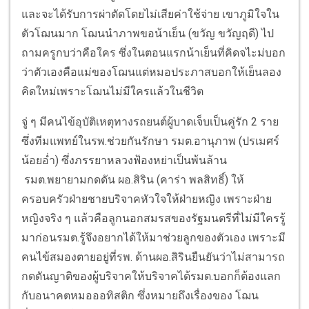
และจะได้รับการผ่าตัดโดยไม่เสียค่าใช้จ่าย เขาภูมิใจใน
ตัวโฌนมาก โฌนนำภาพขอน้าเย็น (ขวัญ ขวัญฤดี) ไป
ถามครูกบว่าคือใคร ซึ่งในตอนแรกน้าเย็นที่คิดจไะม่บอก
ว่าตัวเองคือแม่ของโฌนแต่หมอประภาสบอกให้เย็นลอง
คิดใหม่เพราะโฌนไม่มีใครแล้วในชีวิต
จู่ ๆ มีคนไข้อุบัติเหตุทางรถยนต์ผู้บาดเจ็บเป็นคู่รัก 2 ราย
ซึ่งทีมแพทย์ในรพ.ช่วยกันรักษา รมต.อานุภาพ (ปรเมศร์
น้อยอ่ำ) ซึ่งภรรยาหลวงฟ้องหย่าเป็นพ้นล้าน
รมต.พยายามกดดัน ผอ.สิริน (คาร่า พลสิทธิ์) ให้
ครอบครัวฝ่ายชายบริจาคหัวใจให้ฝ่ายหญิง เพราะฝ่าย
หญิงจริง ๆ แล้วคือลูกนอกสมรสของรัฐมนตรีที่ไม่มีใครรู้
มาก่อนรมต.รู้จึงอยากได้ให้มาช่วยลูกของตัวเอง เพราะมี
คนไข้สมองตายอยู่ที่รพ. ด้านผอ.สิรินยืนยันว่าไม่สามารถ
กดดันญาติของผู้บริจาคให้บริจาคได้รมต.บอกก็ต้องแลก
กับอนาคตหมอออทิสติก ซึ่งหมายถึงเรื่องของ โฌน