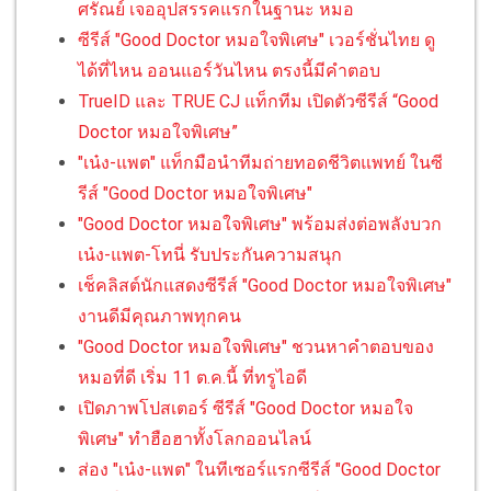
ศรัณย์ เจออุปสรรคแรกในฐานะ หมอ
ซีรีส์ "Good Doctor หมอใจพิเศษ" เวอร์ชั่นไทย ดู
ได้ที่ไหน ออนแอร์วันไหน ตรงนี้มีคำตอบ
TrueID และ TRUE CJ แท็กทีม เปิดตัวซีรีส์ “Good
Doctor หมอใจพิเศษ”
"เน๋ง-แพต" แท็กมือนำทีมถ่ายทอดชีวิตแพทย์ ในซี
รีส์ "Good Doctor หมอใจพิเศษ"
"Good Doctor หมอใจพิเศษ" พร้อมส่งต่อพลังบวก
เน๋ง-แพต-โทนี่ รับประกันความสนุก
เช็คลิสต์นักแสดงซีรีส์ "Good Doctor หมอใจพิเศษ"
งานดีมีคุณภาพทุกคน
"Good Doctor หมอใจพิเศษ" ชวนหาคำตอบของ
หมอที่ดี เริ่ม 11 ต.ค.นี้ ที่ทรูไอดี
เปิดภาพโปสเตอร์ ซีรีส์ "Good Doctor หมอใจ
พิเศษ" ทำฮือฮาทั้งโลกออนไลน์
ส่อง "เน๋ง-แพต" ในทีเซอร์แรกซีรีส์ "Good Doctor