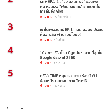
รักษ์ EP.1-2 : "บัว นลินทิพย์" ชีวิตพลิก
ผัน หวนเจอ "ฟิล์ม ธนภัทร" รักแรกที่ไม่
เคยลืมอีกครั้ง!
ข่าวละคร
15 ชั่วโมงที่แล้ว
3
เงาใต้พระจันทร์ EP.1 : เอมี่-บอนนี่ ประชัน
ฝีมือ ฟิล์ม ฟาดแบบไม่ยั้ง!
ข่าวละคร
7 วันที่แล้ว
4
10 ละคร-ซีรีส์ไทย ที่ถูกค้นหามากที่สุดใน
Google ประจำปี 2568
ข่าวละคร
4 ธ.ค. 68
5
ดูซีรีส์ TIME หมุนเวลาตาย ช่องวัน31
ย้อนหลัง ทุกตอน ทาง TrueID
ข่าวละคร
16 ก.ค. 69