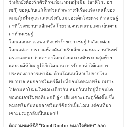
ว่าเด็กยังต้องรักตัวที่รพ.ก่อน หมอมุ้มมิ้ม (อาคีโกะ อา
เซกิ) ขอคุยกับแม่เด็กส่วนตัวเพราะมีเรื่องแจ้ง เคสนี้ของ
หมอมุ้มมิ้มดูแล และแจ้งกับแม่ของเด็กโดยตรง ด้านเชษฐ์
มาที่โรงพยาบาลอีกครั้ง โวยวายจนรพ.แทบแตก เย็นตาม
มาห้ามเชษฐ์
โฌนออกมาเจอพ่อ ที่จะทำร้ายเขา เชษฐ์กำลังจะต่อย
โฌนแต่อาการปวดท้องดันกำเริบเสียก่อน หมออาชวินทร์
ตรวจและพบว่าพ่อของโฌนป่วยมะเร็งตับระยะสุดท้าย
และจะมีชีวิตอยู่ได้อีกไม่นาน การรักษาทำได้แต่การ
ประคองอาการเท่านั้น ด้านโฌนหนีหายไปจากโรง
พยาบาล หมออาชวินทร์จึงไปที่คอนโดหมอพรีม เพราะ
ไปตามหาโฌนในขณะเดียวกัน หมอวินทร์อยู่ที่คอนโด
ของหมอพรีมพอดิบพอดี จู่ ๆ เสียงเคาะประตูก็ดังขึ้น ซึ่ง
หมอพรีมกับหมออาชวินทร์คิดว่าเป็นโฌน แต่คนที่มา
เคาะประตูกลับเป็นเมษา!!
ติดตามชมซีรีส์ “Good Doctor หมอใจพิเศษ” ออก