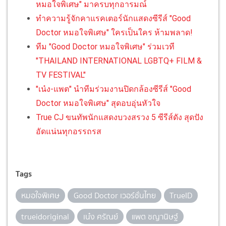
หมอใจพิเศษ" มาครบทุกอารมณ์
ทำความรู้จักคาแรคเตอร์นักแสดงซีรีส์ "Good
Doctor หมอใจพิเศษ" ใครเป็นใคร ห้ามพลาด!
ทีม "Good Doctor หมอใจพิเศษ" ร่วมเวที
"THAILAND INTERNATIONAL LGBTQ+ FILM &
TV FESTIVAL"
"เน๋ง-แพต" นำทีมร่วมงานปิดกล้องซีรีส์ "Good
Doctor หมอใจพิเศษ" สุดอบอุ่นหัวใจ
True CJ ขนทัพนักแสดงบวงสรวง 5 ซีรีส์ดัง สุดปัง
อัดแน่นทุกอรรถรส
Tags
หมอใจพิเศษ
Good Doctor เวอร์ชั่นไทย
TrueID
trueidoriginal
เน๋ง ศรัณย์
แพต ชญานิษฐ์