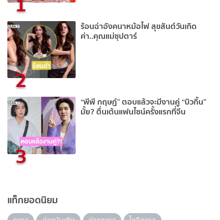
1
ร้อนฉ่าอังคนาหม้อไฟ สุขสันต์วันเกิด
ค่า..คุณแม่ซุปตาร์
2
“พีพี กฤษฏ์” ตอบแล้วจะมีงานคู่ “บิวกิ้น”
มั้ย? ตื่นเต้นแฟนไซน์ครั้งแรกที่จีน
3
แท็กยอดนิยม