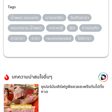
Tags
น้ำเพชร เอนกลาภ
นางเอกลิเก
วันเกิดดารา
คณะศรราม น้ำเพชร
ดาราเดลี่
ลิเก
ข่าวบันเทิง
ข่าวดารา
ดารา
recommended
ไอจีดารา
บทความน่าสนใจอื่นๆ
ซุเปอร์มัมเสิร์ฟทูพีชสวยสะพรึงกันไปทั้ง
หาด