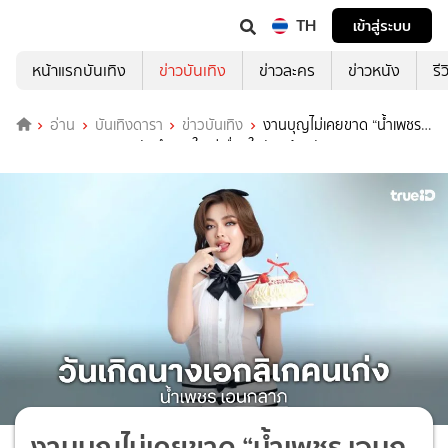
TH
เข้าสู่ระบบ
หน้าแรกบันเทิง
ข่าวบันเทิง
ข่าวละคร
ข่าวหนัง
รี
อ่าน
บันเทิงดารา
ข่าวบันเทิง
งานบุญไม่เคยขาด “น้ำเพชร
เอนกลาภ” และครอบครัวทำบุญใหญ่เนื่องในวันคล้ายวันเกิด
งานบุญไม่เคยขาด “น้ำเพชร เอนก