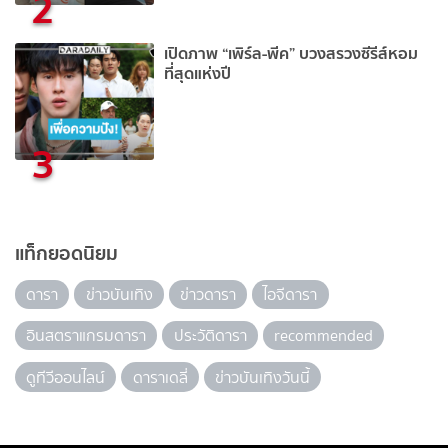
2
เปิดภาพ “เพิร์ล-พีค” บวงสรวงซีรีส์หอม
ที่สุดแห่งปี
3
แท็กยอดนิยม
ดารา
ข่าวบันเทิง
ข่าวดารา
ไอจีดารา
อินสตราแกรมดารา
ประวัติดารา
recommended
ดูทีวีออนไลน์
ดาราเดลี่
ข่าวบันเทิงวันนี้