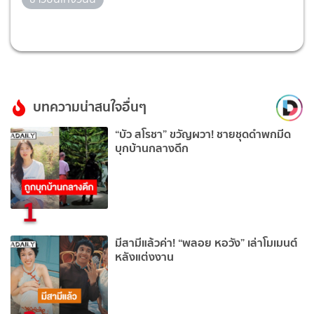
บทความน่าสนใจอื่นๆ
“บัว สโรชา” ขวัญผวา! ชายชุดดำพกมีด
บุกบ้านกลางดึก
1
มีสามีแล้วค่า! “พลอย หอวัง” เล่าโมเมนต์
หลังแต่งงาน