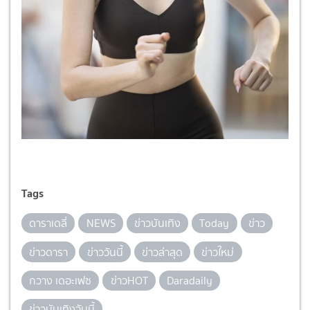
Tags
ดาราเดลี่
NEWS
ข่าวบันเทิง
Today
ข่าว
ข่าวดารา
ข่าววันนี้
ข่าวล่าสุด
ข่าวใหม่
กวาง เดอะเฟซ
ข่าวHOT
Daradaily
ข่าวบันเทิงวันนี้