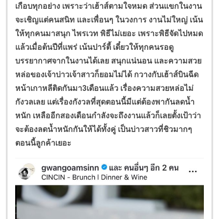
เกือบทุกอย่าง เพราะว่าเฮ้าส์ตามใจหมด ส่วนแขกในงาน
จะเชิญแต่คนสนิท และเพื่อนๆ ในวงการ งานไม่ใหญ่ เน้น
ให้ทุกคนมาสนุก ไพรเวท พิธีไม่เยอะ เพราะพิธีจัดไปหมด
แล้วเมื่อต้นปีที่แพร่ เน้นปาร์ตี้ เดี๋ยวให้ทุกคนรอดู
บรรยากาศจากในงานได้เลย สนุกแน่นอน และความสวย
หล่อของเจ้าบ่าวเจ้าสาวก็ยอมไม่ได้ กวางกับเฮ้าส์บินฉีด
หน้าเกาหลีติดกันมา3เดือนแล้ว เรื่องความสวยหล่อไม่
กังวลเลย แต่เรื่องกังวลที่สุดตอนนี้มีแต่ต้องพากันลดน้ำ
หนัก เหลืออีกสองเดือนกำลังจะถึงงานแล้วก็เลยตั้งเป้าว่า
จะต้องลดน้ำหนักกันให้ได้ทั้งคู่ เป็นบ่าวสาวที่ชิวมากๆ
ตอนนี้ลูกค้าเยอะ