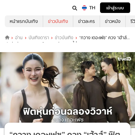
TH
เข้าสู่ระบบ
หน้าแรกบันเทิง
ข่าวบันเทิง
ข่าวละคร
ข่าวหนัง
รี
อ่าน
บันเทิงดารา
ข่าวบันเทิง
“กวาง เดอะเฟซ” ควง “เฮ้าส์”
ฟิตหุ่นก่อนฉลองวิวาห์ แพลนแต่ง มิ.ย. นี้ที่กรุงเทพฯ
“กวาง เดอะเฟซ” ควง “เฮ้าส์” ฟิต