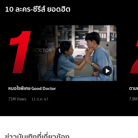
10 ละคร-ซีรีส์ ยอดฮิต
หมอใจพิเศษ Good Doctor
ตามห
71M
Views
7.8M
11 ต.ค. 67
ข่าวบันเทิงที่เกี่ยวข้อง