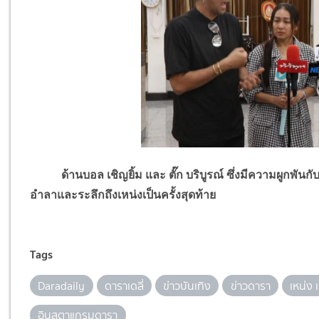
ด้านบอล เชิญยิ้ม และ ตั๊ก บริบูรณ์ ซึ่งมีความผูกพันกับเ
อำลาและระลึกถึงเหน่งเป็นครั้งสุดท้าย
Tags
Daradaily
ดาราเดลี่
ข่าวบันเทิง
ข่าวดารา
เหน่ง 
อินสตาแกรมดารา