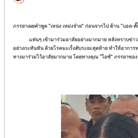
ภรรยาเผยคำพูด “เหน่ง เหม่งจ๋าย” ก่อนจากไป ด้าน “บอล-ตั๊
แฟนๆ เข้ามาร่วมอาลัยอย่างมากมาย หลังทราบข่าวการเสี
อย่างกะทันหัน ด้วยโรคมะเร็งตับระยะสุดท้าย ทำให้อาการท
ทางมาร่วมไว้อาลัยมากมาย โดยทางคุณ “ไอซ์” ภรรยาของ “เหน