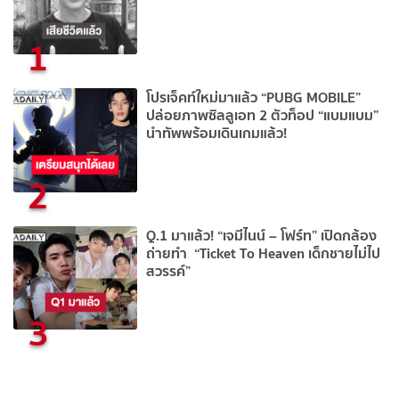
1
โปรเจ็คท์ใหม่มาแล้ว “PUBG MOBILE”
ปล่อยภาพซิลลูเอท 2 ตัวท็อป “แบมแบม”
นำทัพพร้อมเดินเกมแล้ว!
2
Q.1 มาแล้ว! “เจมีไนน์ – โฟร์ท” เปิดกล้อง
ถ่ายทำ “Ticket To Heaven เด็กชายไม่ไป
สวรรค์”
3