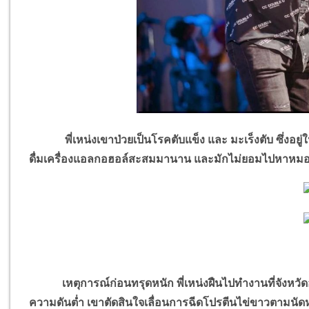
พี่เหน่งเขาป่วยเป็นโรคตับแข็ง และ มะเร็งตับ ซึ่งอยู่ใ
ดื่มเครื่องแอลกอฮอล์สะสมมานาน และมักไม่ยอมไปหาหมอเ
เหตุการณ์ก่อนทรุดหนัก พี่เหน่งฝืนไปทำงานที่จังหวัดอุ
ความดันต่ำ เขาตัดสินใจเลื่อนการฉีดโปรตีนไข่ขาวตามนัดหม