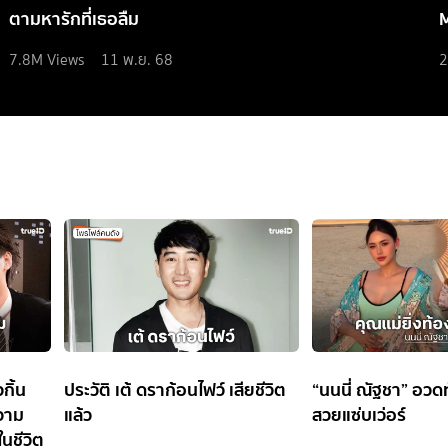
ตามหารักที่เธอลืม
7.8M
Views
11 พ.ย. 68
2
กิ้น
ประวัติ เต้ ดราก้อนไฟว์ เสียชีวิต
“นนนี่ ณัฐชา” อวด
ความ
แล้ว
สวยแซ่บเว่อร์
นชีวิต