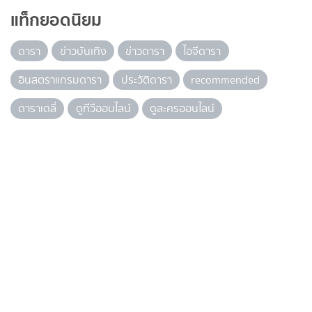
แท็กยอดนิยม
ดารา
ข่าวบันเทิง
ข่าวดารา
ไอจีดารา
อินสตราแกรมดารา
ประวัติดารา
recommended
ดาราเดลี่
ดูทีวีออนไลน์
ดูละครออนไลน์