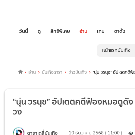
วันนี้
ดู
สิทธิพิเศษ
อ่าน
เกม
ตาตั้ง
หน้าแรกบันเทิง
อ่าน
บันเทิงดารา
ข่าวบันเทิง
“นุ่น วรนุช” อัปเดตคดี
“นุ่น วรนุช” อัปเดตคดีฟ้องหมอดูดั
วง
ดาราเดลี่บันเทิง
10 ธันวาคม 2568 ( 11:00 )