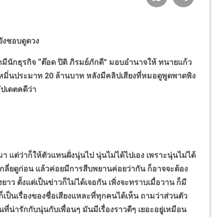
วยังชอบดูดวง
ักธุรกิจ “ต๊อด ปิติ ภิรมย์ภักดี” มอบอำนาจให้ ทนายแก้ว
าหมิ่นประมาท 20 ล้านบาท หลังมีคลิปเสียงที่หมอดูพูดพาดพิง
อัปเดตคดีว่า
ว่าก็ให้ตัวแทนฝั่งนุ่นไป นุ่นไม่ได้ไปเอง เพราะนุ่นไม่ได้
ลี่ยดูก่อน แล้วค่อยมีการสืบพยานค่อยว่ากัน ก็อาจจะต้อง
ว ตั้งแต่เป็นข่าวก็ไม่ได้เจอกัน เพิ่งจะทราบเมื่อวาน ก็มี
็เป็นเรื่องของชื่อเสียงแหละที่ทุกคนได้เห็น ถามว่าส่วนตัว
่น่ารักกับนุ่นกับเพื่อนๆ มันมีเรื่องราวดีๆ เยอะอยู่เหมือน