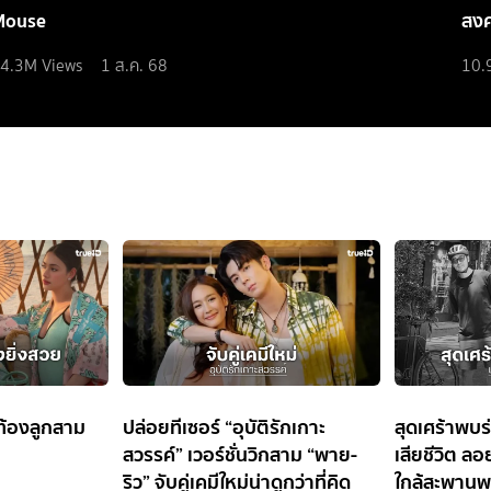
Mouse
สง
4.3M
Views
1 ส.ค. 68
10.
ท้องลูกสาม
ปล่อยทีเซอร์ “อุบัติรักเกาะ
สุดเศร้าพบร
สวรรค์” เวอร์ชั่นวิกสาม “พาย-
เสียชีวิต ล
ริว” จับคู่เคมีใหม่น่าดูกว่าที่คิด
ใกล้สะพานพ