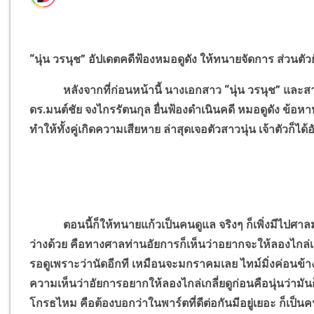
“นุ่น วรนุช” อัปเดตคดีฟ้องหมอดูดัง ให้ทนายจัดการ ส่วนตั
หลังจากที่ก่อนหน้านี้ นางเอกสาว “นุ่น วรนุช” และสามีน
ดร.มนต์ชัย จงไกรรัตนกุล ยื่นฟ้องดำเนินคดี หมอดูดัง ข้อห
ทำให้ทั้งคู่เกิดความเสียหาย ล่าสุดเจอตัวสาวนุ่น เจ้าตัวก็ได้
ตอนนี้ก็ให้ทนายแก้วเป็นคนดูแล จริงๆ ก็เพิ่งมีไปศาลมา แต่
ว่างด้วย คือทางศาลท่านอัยการก็เห็นว่าอยากจะให้ลองไกล่เก
รอดูเพราะว่านัดอีกที เหมือนจะมกราคมเลย ไทม์มิ่งค่อนข้างยา
ความเห็นว่าอัยการอยากให้ลองไกล่เกลี่ยดูก่อนคือนุ่นว่ามันก
โกรธไหม คือต้องบอกว่าในพาร์ตที่ดีต่อกันมีอยู่เยอะ ก็เป็นคนที