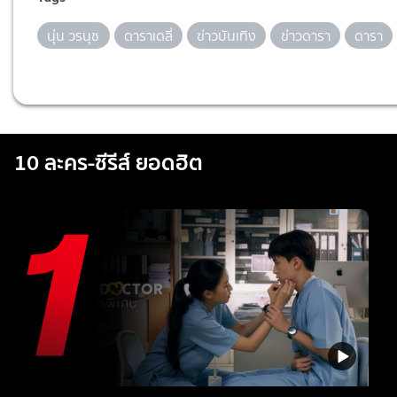
นุ่น วรนุช
ดาราเดลี่
ข่าวบันเทิง
ข่าวดารา
ดารา
10 ละคร-ซีรีส์ ยอดฮิต