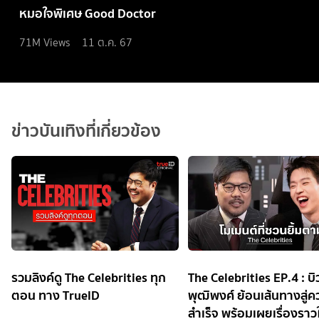
หมอใจพิเศษ Good Doctor
71M
Views
11 ต.ค. 67
ข่าวบันเทิงที่เกี่ยวข้อง
รวมลิงค์ดู The Celebrities ทุก
The Celebrities EP.4 : บิว
ตอน ทาง TrueID
พุฒิพงศ์ ย้อนเส้นทางสู่
สำเร็จ พร้อมเผยเรื่องราวใ