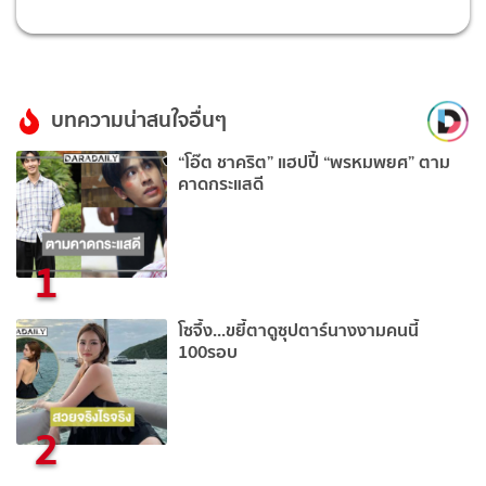
บทความน่าสนใจอื่นๆ
“โอ๊ต ชาคริต” แฮปปี้ “พรหมพยศ” ตาม
คาดกระแสดี
1
โซจึ้ง...ขยี้ตาดูซุปตาร์นางงามคนนี้
100รอบ
2