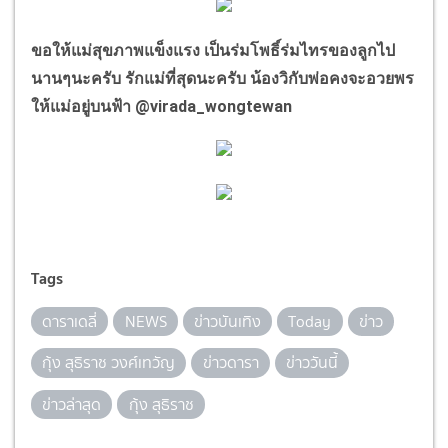
ขอให้แม่สุขภาพแข็งแรง เป็นร่มโพธิ์ร่มไทรของลูกไป
นานๆนะครับ รักแม่ที่สุดนะครับ น้องวิกับพ่อคงจะอวยพร
ให้แม่อยู่บนฟ้า
@virada_wongtewan
Tags
ดาราเดลี่
NEWS
ข่าวบันเทิง
Today
ข่าว
กุ้ง สุธิราช วงศ์เทวัญ
ข่าวดารา
ข่าววันนี้
ข่าวล่าสุด
กุ้ง สุธิราช