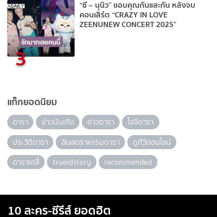
“ซี – นุนิว” ขอบคุณกันและกัน หลังจบ
คอนเสิร์ต “CRAZY IN LOVE
ZEENUNEW CONCERT 2025”
3
แท็กยอดนิยม
ดารา
ข่าวบันเทิง
ข่าวดารา
ไอจีดารา
ประวัติดารา
อินสตราแกรมดารา
ดูทีวีออนไลน์
ดาราเดลี่
trueidstory
recommended
10 ละคร-ซีรีส์ ยอดฮิต