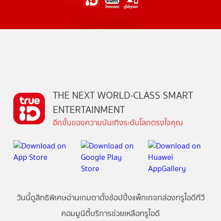
THE NEXT WORLD-CLASS SMART
ENTERTAINMENT
อีกขั้นของความบันเทิงระดับโลกตรงใจคุณ
วันนี้
ดู
สิทธิพิเศษ
อ่าน
เกม
ตาตั้ง
ช้อปปิ้ง
แพ็กเกจ
กล่องทรูไอดีทีวี
คอมมูนิตี้
บริการช่วยเหลือทรูไอดี