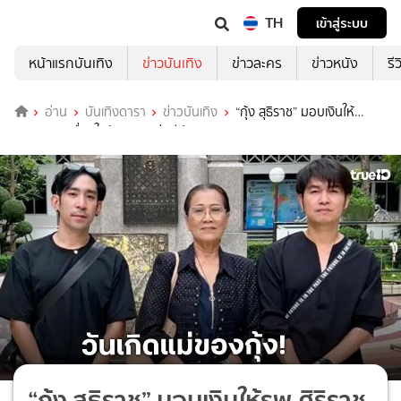
TH
เข้าสู่ระบบ
หน้าแรกบันเทิง
ข่าวบันเทิง
ข่าวละคร
ข่าวหนัง
รี
อ่าน
บันเทิงดารา
ข่าวบันเทิง
“กุ้ง สุธิราช” มอบเงินให้
รพ.ศิริราช เนื่องในวันเกิด “แม่ทวีป”
“กุ้ง สุธิราช” มอบเงินให้รพ.ศิริราช