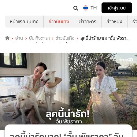
TH
เข้าสู่ระบบ
หน้าแรกบันเทิง
ข่าวบันเทิง
ข่าวละคร
ข่าวหนัง
รี
อ่าน
บันเทิงดารา
ข่าวบันเทิง
ลุคนี้น่ารักมาก! “อั้ม พัชรา
ภา” วันสบายๆแวะไปเยี่ยมน้องสุนัขที่บ้านสวน
ลุคนี้น่ารักมาก! “อั้ม พัชราภา” วัน