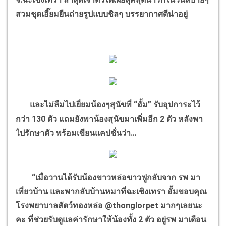
สวมชุดเอี๊ยมยืนถ่ายรูปแบบชิลๆ บรรยากาศดีน่าอยู่
และไม่ลืมไปเยี่ยมน้องๆสุนัขที่ “อั้ม” รับอุปการะไว้
กว่า 130 ตัว แถมยังพาน้องสุนัขมาเพิ่มอีก 2 ตัว หลังพา
ไปรักษาตัว พร้อมเขียนแคปชั่นว่า…
“เมื่อวานได้รับน้องขาวหล่อขาวฟูกลับจาก รพ มา
เที่ยวบ้าน และพากลับบ้านหมาที่ฉะเชิงเทรา อั้มขอบคุณ
โรงพยาบาลสัตว์ทองหล่อ @thonglorpet มากๆเลยนะ
คะ ที่ช่วยรับดูแลค่ารักษาให้น้องทั้ง 2 ตัว อยู่รพ มาเดือน