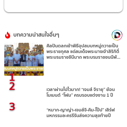
บทความน่าสนใจอื่นๆ
ศิลปินตลกเข้าพิธีอุปสมบทหมู่ถวายเป็น
พระราชกุศล แด่สมเด็จพระนางเจ้าสิริกิติ์
พระบรมราชชินีนาถ พระบรมราชชนนีพันปี
หลวง ณ วัดรางหมัน
1
2
เวลาผ่านไปไวมาก! “เจมส์ จิรายุ” ย้อน
โมเมนต์ “โฟม” ครบรอบแต่งงาน 1 ปี
3
“หมาก-ญาญ่า-เจมส์จิ-คิม-โป๊ป” เสิร์ฟ
มหกรรมละครรีรันส่งความสุขท้ายปี